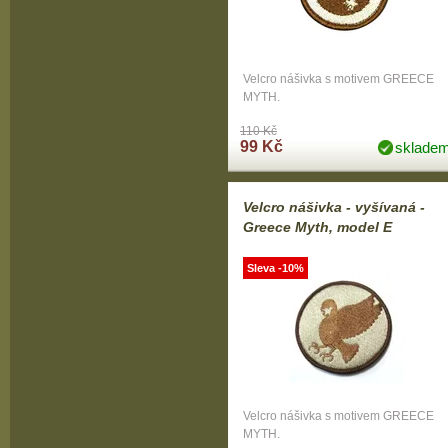
Velcro nášivka s motivem GREECE
MYTH.
110 Kč
99 Kč
sklade
Velcro nášivka - vyšívaná -
Greece Myth, model E
Sleva -10%
Velcro nášivka s motivem GREECE
MYTH.