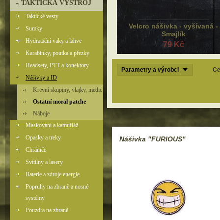
TAKTICKÁ VÝSTROJ
Taktické vesty
Velcro nášivka - vyšívaná -
Sumky
Smajlík
Hydratační vaky a lahve
79 Kč
Karabinky, poutka a přezky
Headsety, PTT a konektory
Parametry a výrobci
Ce
Nášivky a ID
Krevní skupiny, vlajky, medic
Ostatní moral patche
Náboje
Maskování a kamufláž
Opasky a treky
Nášivka "FURIOUS"
Chrániče
Svítilny a lasery
Baterie a zdroje energie
Popruhy na zbraně a nosné
systémy
Pouzdra na zbraně