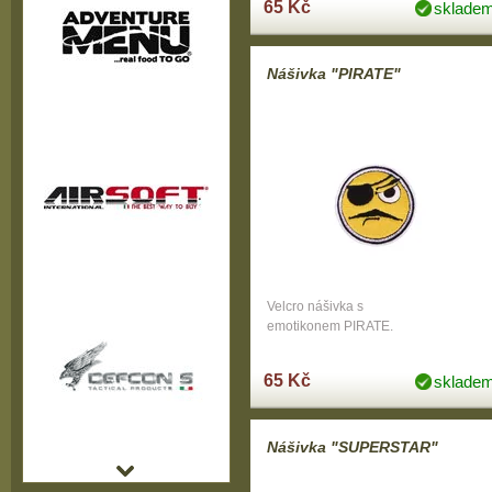
65 Kč
sklade
Nášivka "PIRATE"
Velcro nášivka s
emotikonem PIRATE.
65 Kč
sklade
Nášivka "SUPERSTAR"