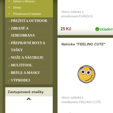
Imitace a dekorace
Helmy
Velcro nášivka s
Příslušenství k helmám
emotikonem FURIOUS.
PŘEŽITÍ A OUTDOOR
ZBRANĚ A
25 Kč
sklade
SEBEOBRANA
PŘEPRAVNÍ BOXY A
Nášivka "FEELING CUTE"
TAŠKY
NOŽE A NÁSTROJE
MULTITOOL
BRÝLE A MASKY
VÝPRODEJ
Zastupované značky
Velcro nášivka s
emotikonem FEELING CUTE.