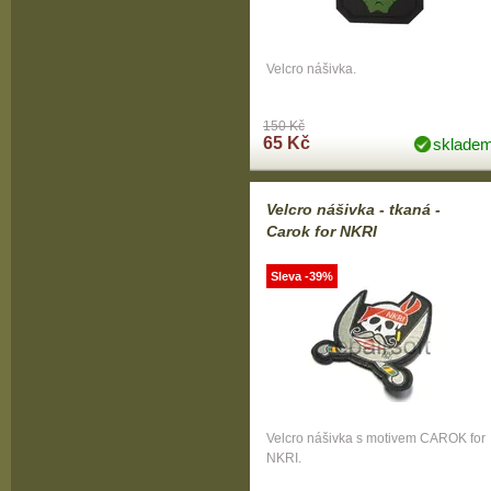
Velcro nášivka.
150 Kč
65 Kč
sklade
Velcro nášivka - tkaná -
Carok for NKRI
Sleva -39%
Velcro nášivka s motivem CAROK for
NKRI.