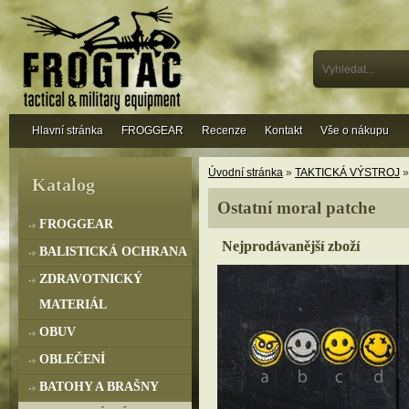
Hlavní stránka
FROGGEAR
Recenze
Kontakt
Vše o nákupu
Úvodní stránka
»
TAKTICKÁ VÝSTROJ
Katalog
Ostatní moral patche
FROGGEAR
Nejprodávanější zboží
BALISTICKÁ OCHRANA
ZDRAVOTNICKÝ
MATERIÁL
OBUV
OBLEČENÍ
BATOHY A BRAŠNY