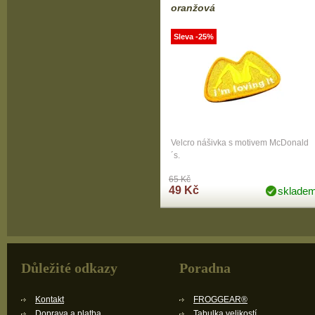
oranžová
Sleva -25%
Velcro nášivka s motivem McDonald
´s.
65 Kč
49 Kč
sklade
Důležité odkazy
Poradna
Kontakt
FROGGEAR®
Doprava a platba
Tabulka velikostí