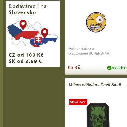
Velcro nášivka s
emotikonem SUPERSTAR.
65 Kč
sklade
Velcro nášivka - Devil Skull
Sleva -57%