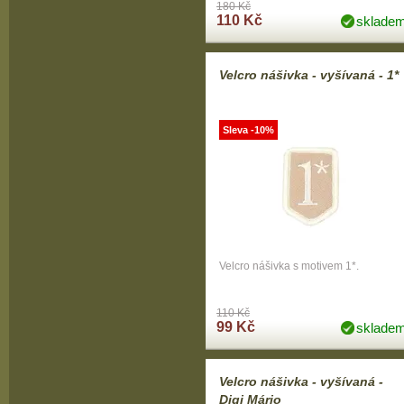
180 Kč
110 Kč
sklade
Velcro nášivka - vyšívaná - 1*
Sleva -10%
Velcro nášivka s motivem 1*.
110 Kč
99 Kč
sklade
Velcro nášivka - vyšívaná -
Digi Mário