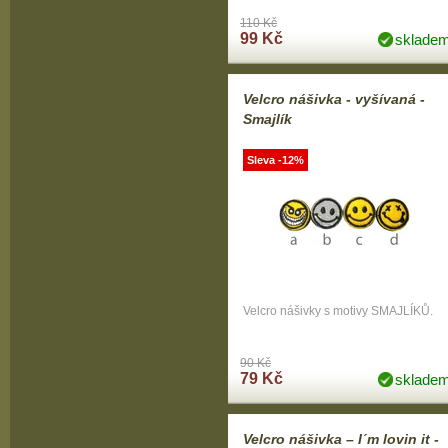
110 Kč
99 Kč
sklade
Velcro nášivka - vyšívaná -
Smajlík
Sleva -12%
Velcro nášivky s motivy SMAJLÍKŮ.
90 Kč
79 Kč
sklade
Velcro nášivka – I´m lovin it -