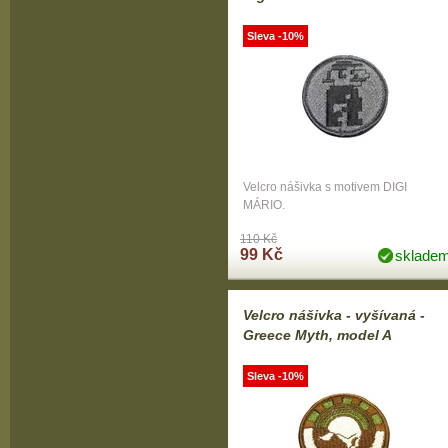
Sleva -10%
Velcro nášivka s motivem DIGI
MÁRIO.
110 Kč
99 Kč
sklade
Velcro nášivka - vyšívaná -
Greece Myth, model A
Sleva -10%