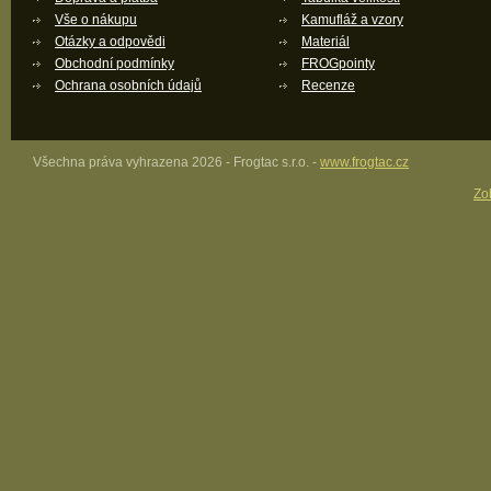
Vše o nákupu
Kamufláž a vzory
Otázky a odpovědi
Materiál
Obchodní podmínky
FROGpointy
Ochrana osobních údajů
Recenze
Všechna práva vyhrazena 2026 - Frogtac s.r.o. -
www.frogtac.cz
Zob