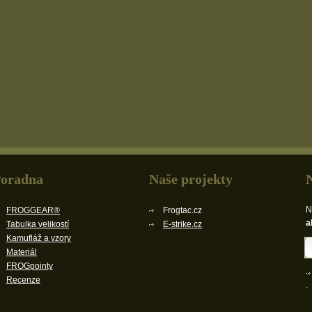
oradna
Naše projekty
N
FROGGEAR®
Frogtac.cz
a
Tabulka velikostí
E-strike.cz
Kamufláž a vzory
Materiál
FROGpointy
Recenze
.