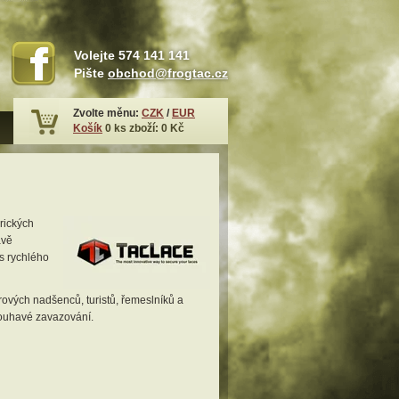
Volejte
574 141 141
Pište
obchod@frogtac.cz
Zvolte měnu:
CZK
/
EUR
Košík
0
ks zboží:
0 Kč
rických
ávě
us rychlého
orových nadšenců, turistů, řemeslníků a
louhavé zavazování.