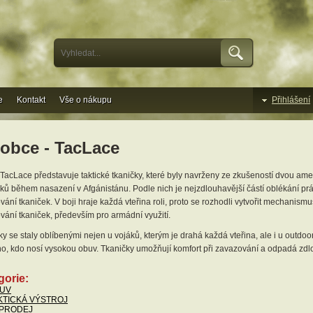
e
Kontakt
Vše o nákupu
Přihlášení
obce - TacLace
TacLace představuje taktické tkaničky, které byly navrženy ze zkušeností dvou ame
ků během nasazení v Afgánistánu. Podle nich je nejzdlouhavější částí oblékání pr
ání tkaniček. V boji hraje každá vteřina roli, proto se rozhodli vytvořit mechanism
vání tkaniček, především pro armádní využití.
y se staly oblíbenými nejen u vojáků, kterým je drahá každá vteřina, ale i u outdo
o, kdo nosí vysokou obuv. Tkaničky umožňují komfort při zavazování a odpadá zd
gorie:
UV
KTICKÁ VÝSTROJ
PRODEJ