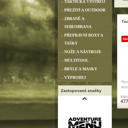
TAKTICKÁ VÝSTROJ
PŘEŽITÍ A OUTDOOR
ZBRANĚ A
Tac
SEBEOBRANA
PŘEPRAVNÍ BOXY A
Sle
TAŠKY
NOŽE A NÁSTROJE
MULTITOOL
BRÝLE A MASKY
VÝPRODEJ
Rev
tkan
Zastupované značky
530 
477