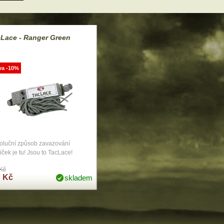
Lace - Ranger Green
va -10%
oluční způsob zavazování
iček je tu! Jsou to TacLace!
Kč
 Kč
skladem