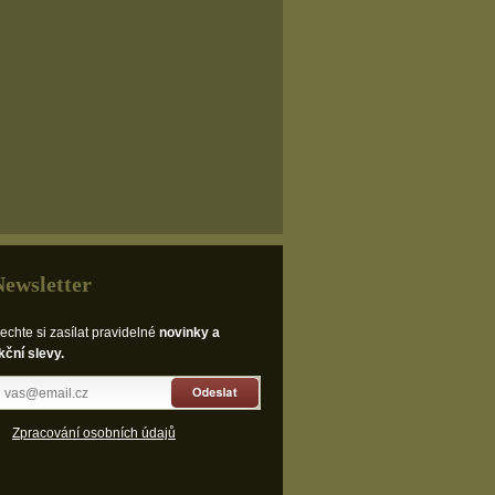
Newsletter
echte si zasílat pravidelné
novinky a
kční slevy.
Odeslat
Zpracování osobních údajů