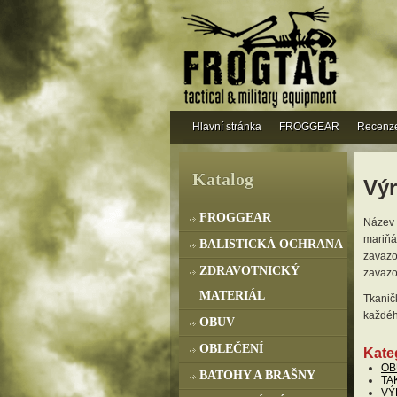
Hlavní stránka
FROGGEAR
Recenz
Katalog
Výr
FROGGEAR
Název 
mariňá
BALISTICKÁ OCHRANA
zavazov
ZDRAVOTNICKÝ
zavazo
MATERIÁL
Tkaničk
každéh
OBUV
OBLEČENÍ
Kate
OB
BATOHY A BRAŠNY
TA
VÝ