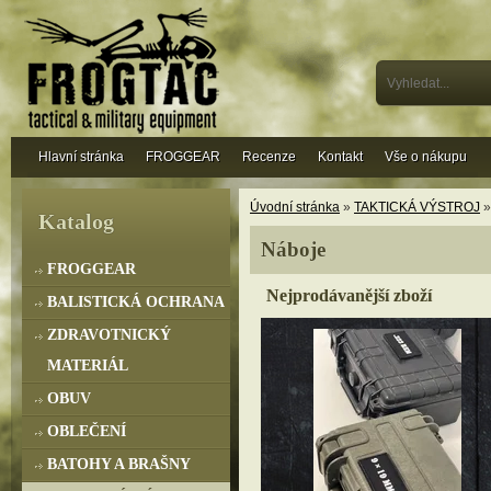
Hlavní stránka
FROGGEAR
Recenze
Kontakt
Vše o nákupu
Úvodní stránka
»
TAKTICKÁ VÝSTROJ
Katalog
Náboje
FROGGEAR
Nejprodávanější zboží
BALISTICKÁ OCHRANA
ZDRAVOTNICKÝ
MATERIÁL
OBUV
OBLEČENÍ
BATOHY A BRAŠNY