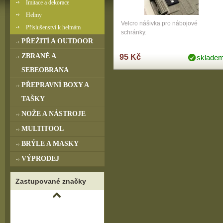
Imitace a dekorace
Helmy
Velcro nášivka pro nábojové
Příslušenství k helmám
schránky.
PŘEŽITÍ A OUTDOOR
ZBRANĚ A
95 Kč
sklade
SEBEOBRANA
PŘEPRAVNÍ BOXY A
TAŠKY
NOŽE A NÁSTROJE
MULTITOOL
BRÝLE A MASKY
VÝPRODEJ
Zastupované značky