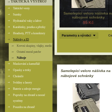
TAKTICKÁ VÝSTROJ
Taktické vesty
Samolepící velcro nášivka n
Sumky
nábojové schránky
Hydratační vaky a lahve
95 Kč
Karabinky, poutka a přezky
Headsety, PTT a konektory
Parametry a výrobci
Ce
Nášivky a ID
Krevní skupiny, vlajky, medic
Ostatní moral patche
Náboje
Maskování a kamufláž
Opasky a treky
Samolepící velcro nášivka na
nábojové schránky
Chrániče
Svítilny a lasery
Baterie a zdroje energie
Popruhy na zbraně a nosné
systémy
Pouzdra na zbraně