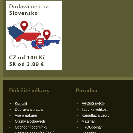
Důležité odkazy
Poradna
Kontakt
FROGGEAR®
Doprava a platba
Tabulka velikostí
Vše o nákupu
Kamufláž a vzory
Otázky a odpovědi
Materiál
Obchodní podmínky
FROGpointy