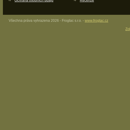
Ochrana osobních údajů
Recenze
Všechna práva vyhrazena 2026 - Frogtac s.r.o. -
www.frogtac.cz
Zob