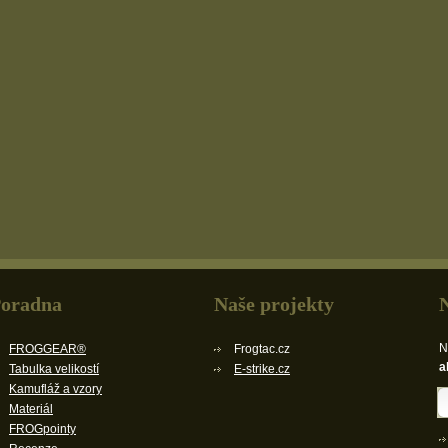
oradna
Naše projekty
N
FROGGEAR®
Frogtac.cz
a
Tabulka velikostí
E-strike.cz
Kamufláž a vzory
Materiál
FROGpointy