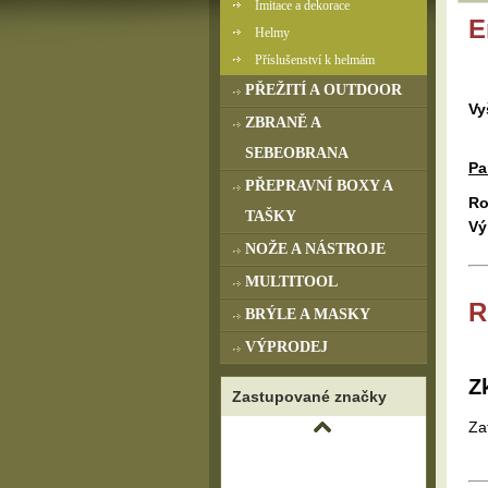
Imitace a dekorace
E
Helmy
Příslušenství k helmám
PŘEŽITÍ A OUTDOOR
Vy
ZBRANĚ A
SEBEOBRANA
Pa
PŘEPRAVNÍ BOXY A
Ro
TAŠKY
Vý
NOŽE A NÁSTROJE
MULTITOOL
R
BRÝLE A MASKY
VÝPRODEJ
Z
Zastupované značky
Za