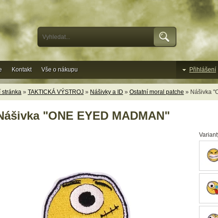
e
Kontakt
Vše o nákupu
Přihlášení
 stránka
»
TAKTICKÁ VÝSTROJ
»
Nášivky a ID
»
Ostatní moral patche
» Nášivka 
Nášivka "ONE EYED MADMAN"
Variant