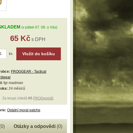
SKLADEM
(v pátek 07. 08. u Vás)
65 Kč
s DPH
Vložit do košíku
ks
robce:
FROGGEAR - Tactical
rdwear
d:
fgr-madman
ruka:
24 měsíců
Za koupi získáš
65
FROGpointů
rie:
Ostatní moral patche
(0)
Otázky a odpovědi
(0)