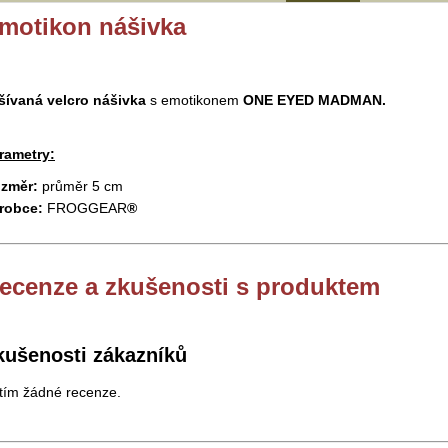
motikon nášivka
šívaná velcro nášivka
s emotikonem
ONE EYED MADMAN.
rametry:
změr:
průměr 5 cm
robce:
FROGGEAR
®
ecenze a zkušenosti s produktem
kušenosti zákazníků
tím žádné recenze.