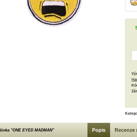
Vý
Ha
Kó
Zá
Katego
Popis
Recenze
šivka "ONE EYED MADMAN"