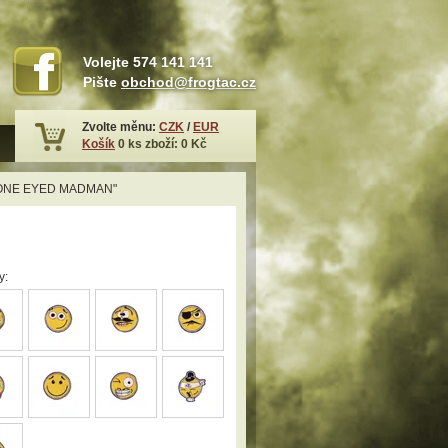
Volejte
574 141 141
Pište
obchod@frogtac.cz
Zvolte měnu:
CZK
/
EUR
Košík
0
ks zboží:
0 Kč
"ONE EYED MADMAN"
y: