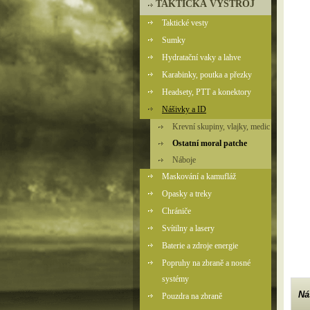
TAKTICKÁ VÝSTROJ
Taktické vesty
Sumky
Hydratační vaky a lahve
Karabinky, poutka a přezky
Headsety, PTT a konektory
Nášivky a ID
Krevní skupiny, vlajky, medic
Ostatní moral patche
Náboje
Maskování a kamufláž
Opasky a treky
Chrániče
Svítilny a lasery
Baterie a zdroje energie
Popruhy na zbraně a nosné
systémy
Ná
Pouzdra na zbraně