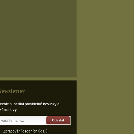
Newsletter
echte si zasílat pravidelné
novinky a
kční slevy.
Odeslat
Zpracování osobních údajů