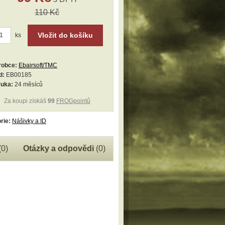
110 Kč
Vložit do košíku
ks
robce:
Ebairsoft/TMC
d:
EB00185
ruka:
24 měsíců
Za koupi získáš
99
FROGpointů
rie:
Nášivky a ID
(0)
Otázky a odpovědi
(0)