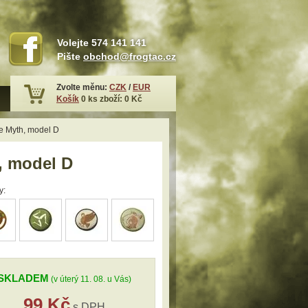
Volejte
574 141 141
Pište
obchod@frogtac.cz
Zvolte měnu:
CZK
/
EUR
Košík
0
ks zboží:
0 Kč
ce Myth, model D
h, model D
y:
SKLADEM
(v úterý 11. 08. u Vás)
99 Kč
s DPH