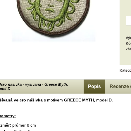
Vý
Kó
Zá
Katego
lcro nášivka - vyšívaná - Greece Myth,
Popis
Recenze
del D
šívaná velcro nášivka
s motivem
GREECE MYTH,
model D.
rametry:
změr:
průměr 8 cm