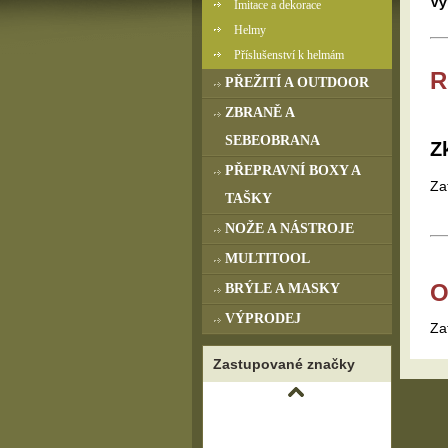
Vý
Imitace a dekorace
Helmy
Příslušenství k helmám
R
PŘEŽITÍ A OUTDOOR
ZBRANĚ A
SEBEOBRANA
Z
PŘEPRAVNÍ BOXY A
Za
TAŠKY
NOŽE A NÁSTROJE
MULTITOOL
O
BRÝLE A MASKY
VÝPRODEJ
Za
Zastupované značky