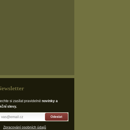
Newsletter
echte si zasílat pravidelné
novinky a
kční slevy.
Odeslat
Zpracování osobních údajů