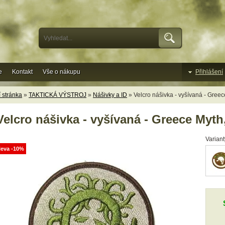
e
Kontakt
Vše o nákupu
Přihlášení
 stránka
»
TAKTICKÁ VÝSTROJ
»
Nášivky a ID
» Velcro nášivka - vyšívaná - Gree
Velcro nášivka - vyšívaná - Greece Myt
Variant
leva -10%