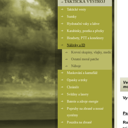
TAKTICKÁ VÝSTROJ
Taktické vesty
Sumky
Hydratační vaky a lahve
Karabinky, poutka a přezky
Headsety, PTT a konektory
Nášivky a ID
Krevní skupiny, vlajky, medic
Ostatní moral patche
Náboje
Maskování a kamufláž
Opasky a treky
Ve
mo
Chrániče
Svítilny a lasery
Vy
Baterie a zdroje energie
Popruhy na zbraně a nosné
Pa
systémy
Ro
Pouzdra na zbraně