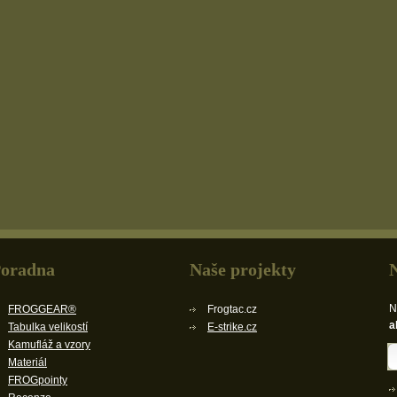
oradna
Naše projekty
N
FROGGEAR®
Frogtac.cz
a
Tabulka velikostí
E-strike.cz
Kamufláž a vzory
Materiál
FROGpointy