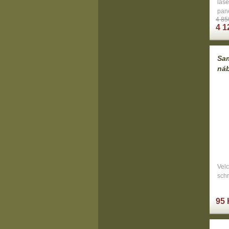
lase
pan
4 85
4 1
Sam
ná
Velc
schr
95 