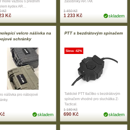
r molle vazbou s předním
zásobníky AR / AK
elem kydex AR…
0 Kč
1 450 Kč
23 Kč
1 233 Kč
skladem
olepící velcro nášivka na
PTT s bezdrátovým spínačem
bojové schránky
Sleva -42%
Taktické PTT tlačítko s bezdrátovým
ro nášivka pro nábojové
spínačem vhodné pro sluchátka Z-
ánky.
Tactical.
1 180 Kč
Kč
690 Kč
skladem
skladem