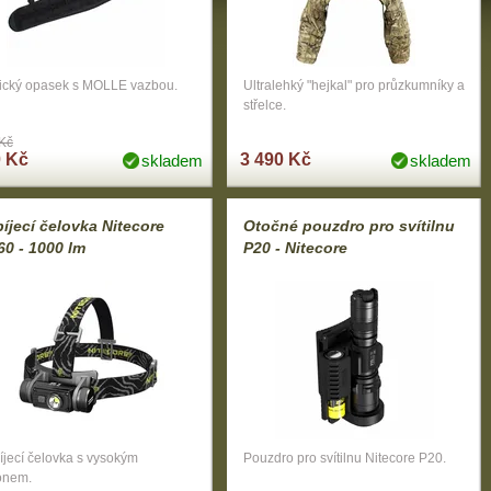
tický opasek s MOLLE vazbou.
Ultralehký "hejkal" pro průzkumníky a
střelce.
Kč
 Kč
3 490 Kč
skladem
skladem
íjecí čelovka Nitecore
Otočné pouzdro pro svítilnu
0 - 1000 lm
P20 - Nitecore
jecí čelovka s vysokým
Pouzdro pro svítilnu Nitecore P20.
onem.