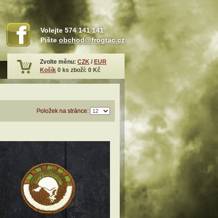
Volejte
574 141 141
Pište
obchod@frogtac.cz
Zvolte měnu:
CZK
/
EUR
Košík
0
ks zboží:
0 Kč
Položek na stránce: