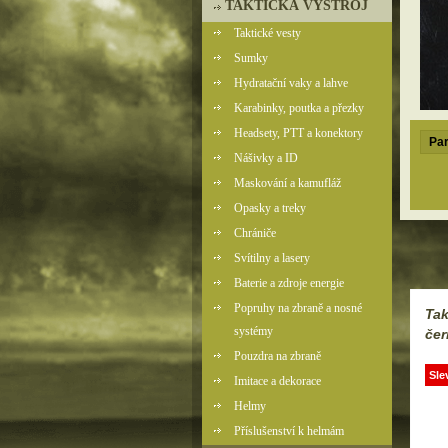
TAKTICKÁ VÝSTROJ
Taktické vesty
Sumky
Hydratační vaky a lahve
Karabinky, poutka a přezky
Headsety, PTT a konektory
Par
Nášivky a ID
Maskování a kamufláž
Opasky a treky
Chrániče
Svítilny a lasery
Baterie a zdroje energie
Popruhy na zbraně a nosné
Tak
systémy
čer
Pouzdra na zbraně
Sle
Imitace a dekorace
Helmy
Příslušenství k helmám