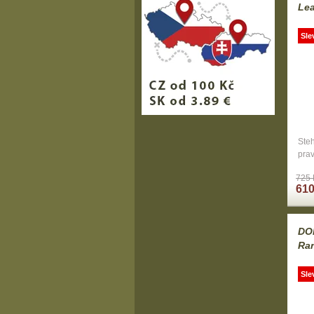
Le
Sle
Steh
pra
725 
610
DOP
Ra
Sle