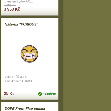
panelem kydex AR…
4 650 Kč
3 953 Kč
Nášivka "FURIOUS"
Velcro nášivka s
emotikonem FURIOUS.
25 Kč
skladem
DOPE Front Flap sumka -