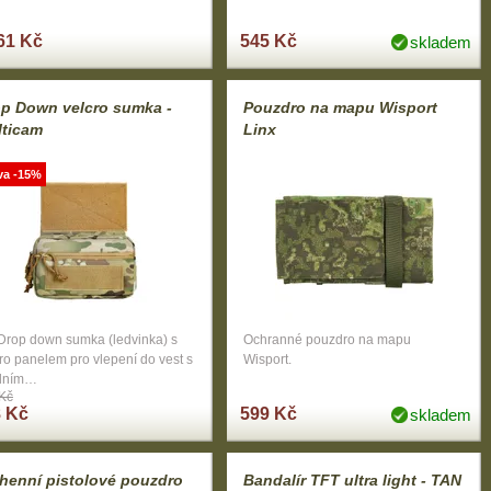
61 Kč
545 Kč
skladem
p Down velcro sumka -
Pouzdro na mapu Wisport
lticam
Linx
va -15%
 Drop down sumka (ledvinka) s
Ochranné pouzdro na mapu
ro panelem pro vlepení do vest s
Wisport.
dním…
Kč
 Kč
599 Kč
skladem
henní pistolové pouzdro
Bandalír TFT ultra light - TAN