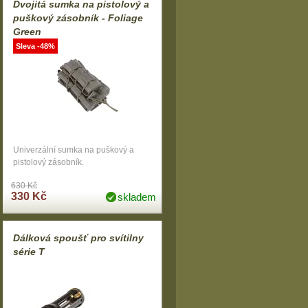
Dvojitá sumka na pistolový a
puškový zásobník - Foliage
Green
Sleva -48%
Univerzální sumka na puškový a
pistolový zásobník.
630 Kč
330 Kč
skladem
Dálková spoušť pro svítilny
série T