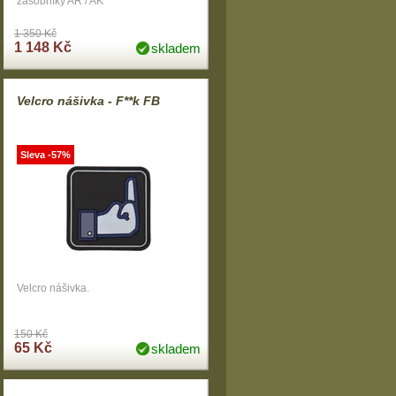
zásobníky AR / AK
1 350 Kč
1 148 Kč
skladem
Velcro nášivka - F**k FB
Sleva -57%
Velcro nášivka.
150 Kč
65 Kč
skladem