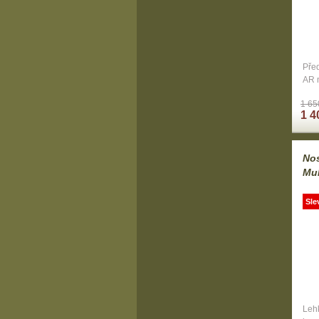
Před
AR 
1 65
1 4
Nos
Mu
Sle
Lehk