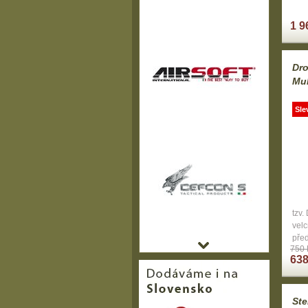
1 9
Dro
Mu
Sle
tzv.
velc
pře
750 
638
Ste