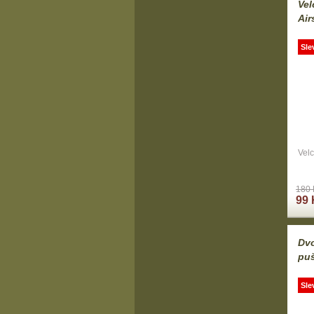
Vel
Air
Sle
Velc
180 
99 
Dvo
puš
Sle