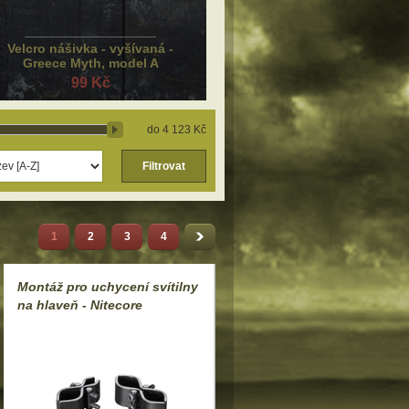
Velcro nášivka - vyšívaná -
Greece Myth, model A
99 Kč
4 123 Kč
Filtrovat
1
2
3
4
Montáž pro uchycení svítilny
na hlaveň - Nitecore