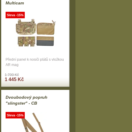
Multicam
Sleva -15%
Přední panel k nosiči plátů s vložkou
AR mag
1 700 Kč
1 445 Kč
Dvoubodový popruh
"slingster" - CB
Sleva -15%