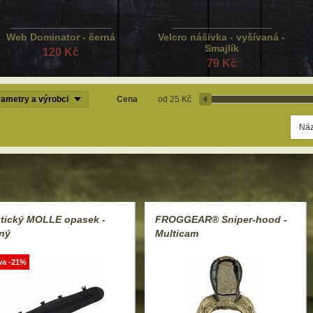
Web Dominator - černá
Velcro nášivka - vyšívaná -
Smajlík
120 Kč
79 Kč
ametry a výrobci
Cena
25 Kč
tický MOLLE opasek -
FROGGEAR® Sniper-hood -
ný
Multicam
va -21%