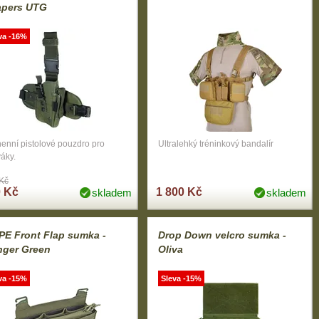
apers UTG
va -16%
enní pistolové pouzdro pro
Ultralehký tréninkový bandalír
váky.
Kč
 Kč
1 800 Kč
skladem
skladem
E Front Flap sumka -
Drop Down velcro sumka -
nger Green
Oliva
va -15%
Sleva -15%