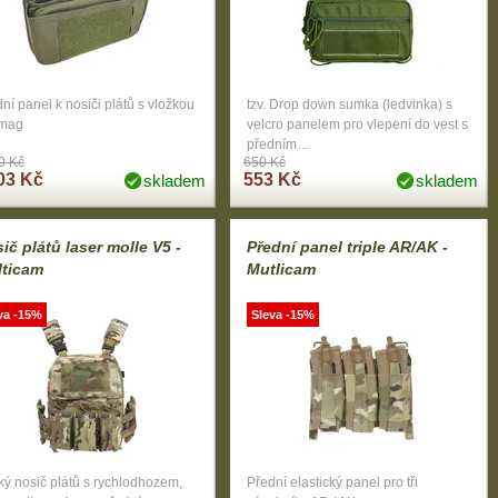
ní panel k nosiči plátů s vložkou
tzv. Drop down sumka (ledvinka) s
mag
velcro panelem pro vlepení do vest s
předním…
0 Kč
650 Kč
03 Kč
553 Kč
skladem
skladem
ič plátů laser molle V5 -
Přední panel triple AR/AK -
lticam
Mutlicam
va -15%
Sleva -15%
ý nosič plátů s rychlodhozem,
Přední elastický panel pro tři