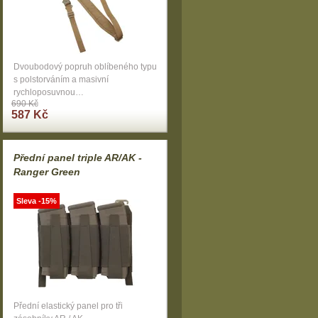
Dvoubodový popruh oblíbeného typu
s polstorváním a masivní
rychloposuvnou…
690 Kč
587 Kč
Přední panel triple AR/AK -
Ranger Green
Sleva -15%
Přední elastický panel pro tři