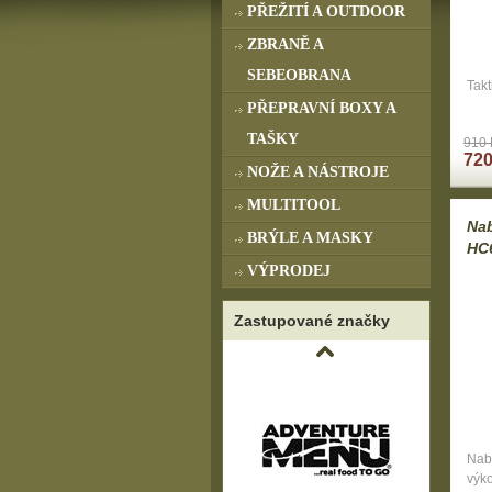
PŘEŽITÍ A OUTDOOR
ZBRANĚ A
SEBEOBRANA
Tak
PŘEPRAVNÍ BOXY A
TAŠKY
910 
720
NOŽE A NÁSTROJE
MULTITOOL
Nab
BRÝLE A MASKY
HC6
VÝPRODEJ
Zastupované značky
Nabí
výk