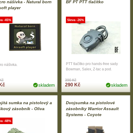
cro nášivka - Natural born
BF PT PTT tlačítko
soft player
va -45%
Sleva -26%
PTT tlačítko pro hands-free sady
ro nášivka.
Bowman, Salex, Z-tac a pod.
Kč
390 Kč
Kč
290 Kč
skladem
skladem
jitá sumka na pistolový a
Dvojsumka na pistolové
kový zásobník - Oliva
zásobníky Warrior Assault
Systems - Coyote
va -48%