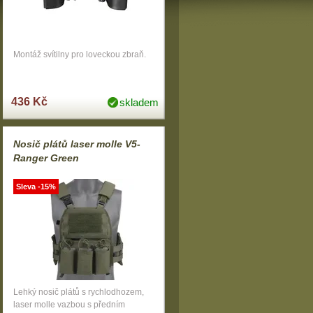
Montáž svítilny pro loveckou zbraň.
436 Kč
skladem
Nosič plátů laser molle V5-
Ranger Green
Sleva -15%
Lehký nosič plátů s rychlodhozem,
laser molle vazbou s předním