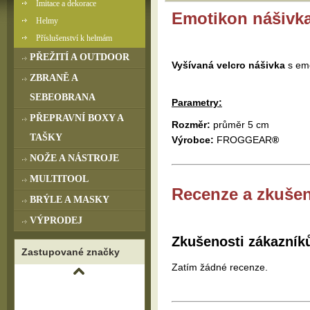
Imitace a dekorace
Emotikon nášivk
Helmy
Příslušenství k helmám
PŘEŽITÍ A OUTDOOR
Vyšívaná velcro nášivka
s em
ZBRANĚ A
SEBEOBRANA
Parametry:
PŘEPRAVNÍ BOXY A
Rozměr:
průměr 5 cm
TAŠKY
Výrobce:
FROGGEAR
®
NOŽE A NÁSTROJE
MULTITOOL
Recenze a zkušen
BRÝLE A MASKY
VÝPRODEJ
Zkušenosti zákazník
Zastupované značky
Zatím žádné recenze.