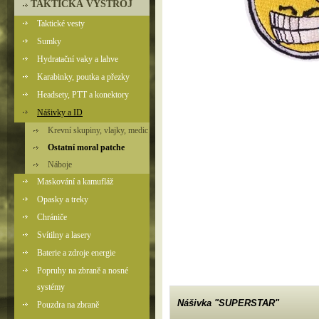
TAKTICKÁ VÝSTROJ
Taktické vesty
Sumky
Hydratační vaky a lahve
Karabinky, poutka a přezky
Headsety, PTT a konektory
Nášivky a ID
Krevní skupiny, vlajky, medic
Ostatní moral patche
Náboje
Maskování a kamufláž
Opasky a treky
Chrániče
Svítilny a lasery
Baterie a zdroje energie
Popruhy na zbraně a nosné
systémy
Nášivka "SUPERSTAR"
Pouzdra na zbraně