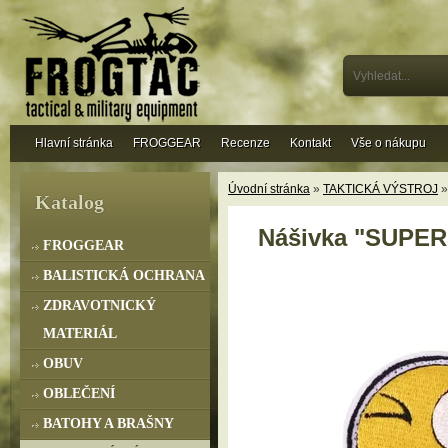
Hlavní stránka
FROGGEAR
Recenze
Kontakt
Vše o nákupu
Úvodní stránka
»
TAKTICKÁ VÝSTROJ
Katalog
Nášivka "SUPE
FROGGEAR
BALISTICKÁ OCHRANA
ZDRAVOTNICKÝ
MATERIÁL
OBUV
OBLEČENÍ
BATOHY A BRAŠNY