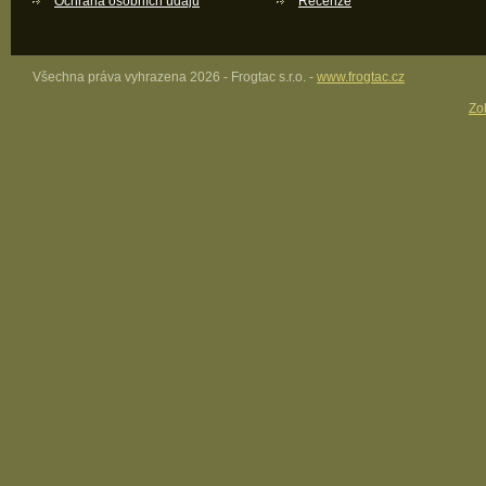
Ochrana osobních údajů
Recenze
Všechna práva vyhrazena 2026 - Frogtac s.r.o. -
www.frogtac.cz
Zob