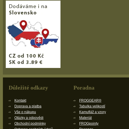
Důležité odkazy
Poradna
Kontakt
FROGGEAR®
Doprava a platba
Tabulka velikostí
Vše o nákupu
Kamufláž a vzory
Otázky a odpovědi
Materiál
Obchodní podmínky
FROGpointy