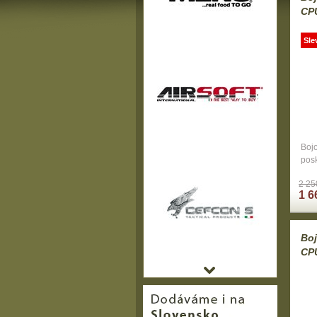
CP
Sle
Boj
posk
2 25
1 6
Boj
CP