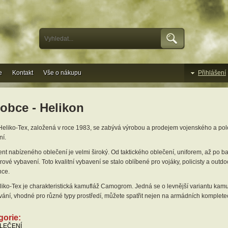
e
Kontakt
Vše o nákupu
Přihlášení
obce - Helikon
Heliko-Tex, založená v roce 1983, se zabývá výrobou a prodejem vojenského a po
ní.
nt nabízeného oblečení je velmi široký. Od taktického oblečení, uniforem, až po ba
ové vybavení. Toto kvalitní vybavení se stalo oblíbené pro vojáky, policisty a outd
ce.
liko-Tex je charakteristická kamufláž Camogrom. Jedná se o levnější variantu kam
ání, vhodné pro různé typy prostředí, můžete spatřit nejen na armádních kompletec
gorie:
LEČENÍ