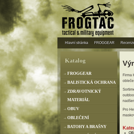
Hlavní stránka
FROGGEAR
Recenz
Katalog
Výr
FROGGEAR
Firma 
obleče
BALISTICKÁ OCHRANA
Sortime
ZDRAVOTNICKÝ
outdoor
MATERIÁL
nadšen
OBUV
Pro He
maskov
OBLEČENÍ
BATOHY A BRAŠNY
Kate
OB