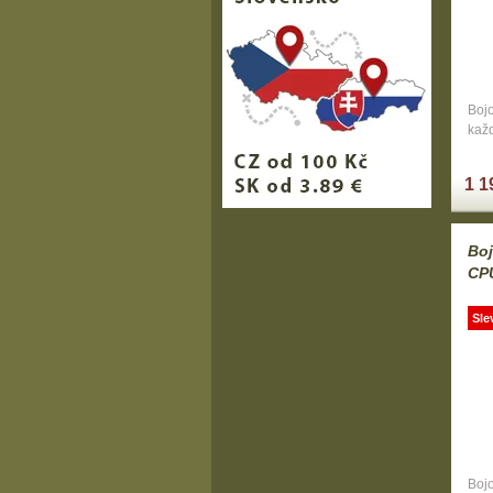
Boj
kaž
1 1
Boj
CP
Sle
Boj