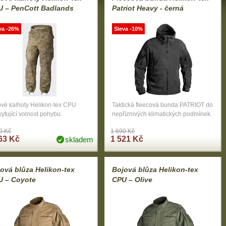
U – PenCott Badlands
Patriot Heavy - černá
va -26%
Sleva -10%
ové kalhoty Helikon-tex CPU
Taktická fleecová bunda PATRIOT do
ytující volnost pohybu.
nepříznivých klimatických podmínek.
0 Kč
1 690 Kč
63 Kč
1 521 Kč
skladem
ová blůza Helikon-tex
Bojová blůza Helikon-tex
U – Coyote
CPU – Olive