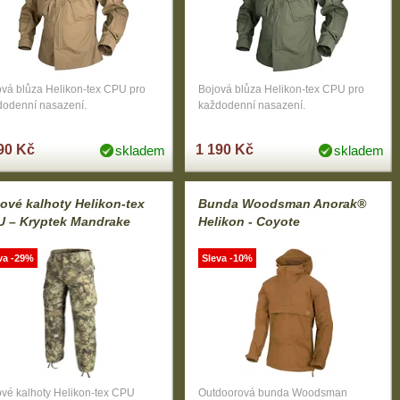
ová blůza Helikon-tex CPU pro
Bojová blůza Helikon-tex CPU pro
dodenní nasazení.
každodenní nasazení.
90 Kč
1 190 Kč
skladem
skladem
ové kalhoty Helikon-tex
Bunda Woodsman Anorak®
U – Kryptek Mandrake
Helikon - Coyote
va -29%
Sleva -10%
ové kalhoty Helikon-tex CPU
Outdoorová bunda Woodsman