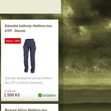
Dámské kalhoty Helikon-tex
UTP - Denim
Sleva -15%
Dámské ripstopové kalhoty Helikon-
tex UTP s civilním vzhledem.
1 765 Kč
1 500 Kč
skladem
Bojová blůza Helikon-tex