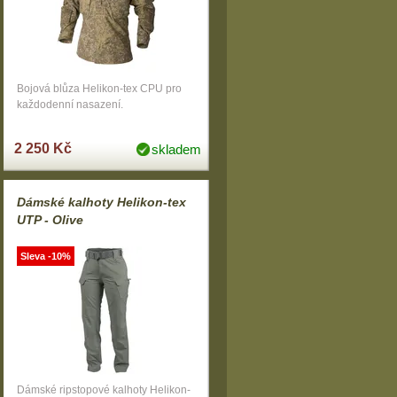
Bojová blůza Helikon-tex CPU pro
každodenní nasazení.
2 250 Kč
skladem
Dámské kalhoty Helikon-tex
UTP - Olive
Sleva -10%
Dámské ripstopové kalhoty Helikon-