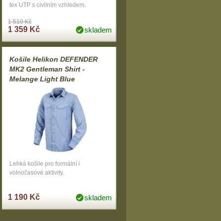
tex UTP s civilním vzhledem.
1 510 Kč
1 359 Kč
skladem
Košile Helikon DEFENDER
MK2 Gentleman Shirt -
Melange Light Blue
Lehká košile pro formální i
volnočasové aktivity.
1 190 Kč
skladem