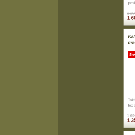
posk
2 25
1 6
Kal
mo
Sle
Takt
tex 
1 69
1 3