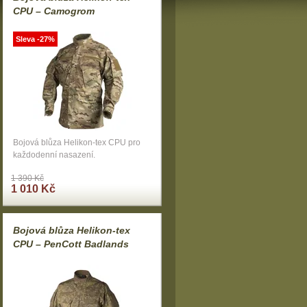
CPU – Camogrom
Sleva -27%
Bojová blůza Helikon-tex CPU pro
každodenní nasazení.
1 390 Kč
1 010 Kč
Bojová blůza Helikon-tex
CPU – PenCott Badlands