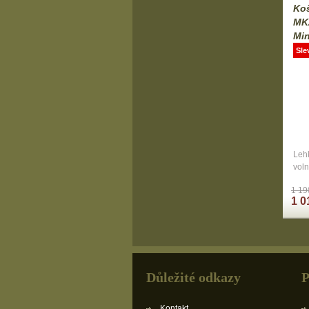
Ko
MK2
Mi
Sle
Lehk
voln
1 19
1 0
Důležité odkazy
P
Kontakt