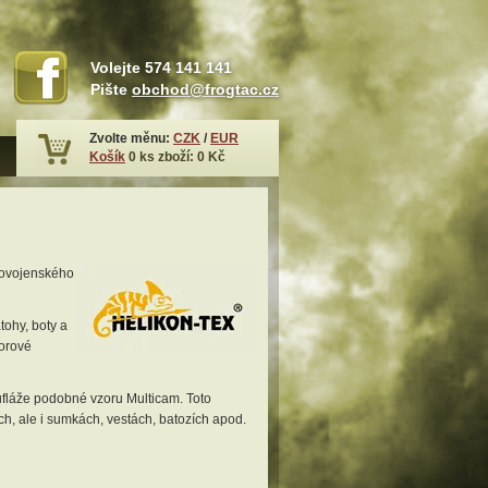
Volejte
574 141 141
Pište
obchod@frogtac.cz
Zvolte měnu:
CZK
/
EUR
Košík
0
ks zboží:
0 Kč
lovojenského
tohy, boty a
oorové
ufláže podobné vzoru Multicam. Toto
h, ale i sumkách, vestách, batozích apod.