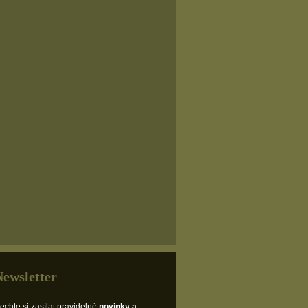
Newsletter
echte si zasílat pravidelné
novinky a