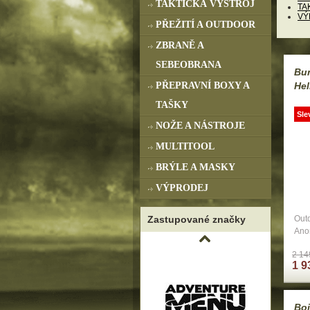
TAKTICKÁ VÝSTROJ
TA
VÝ
PŘEŽITÍ A OUTDOOR
ZBRANĚ A
SEBEOBRANA
Bu
PŘEPRAVNÍ BOXY A
Hel
TAŠKY
Sle
NOŽE A NÁSTROJE
MULTITOOL
BRÝLE A MASKY
VÝPRODEJ
Zastupované značky
Out
Ano
2 14
1 9
Boj