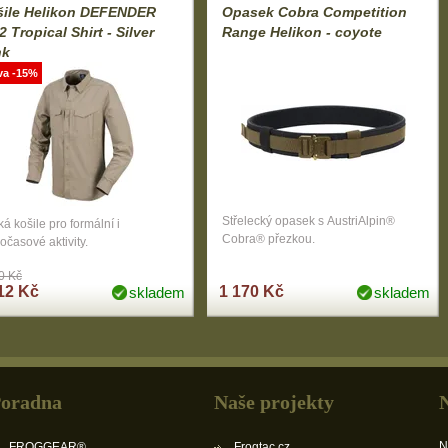
šile Helikon DEFENDER
Opasek Cobra Competition
 Tropical Shirt - Silver
Range Helikon - coyote
nk
va -15%
Střelecký opasek s AustriAlpin®
á košile pro formální i
Cobra® přezkou.
očasové aktivity.
0 Kč
12 Kč
1 170 Kč
skladem
skladem
oradna
Naše projekty
N
FROGGEAR®
Frogtac.cz