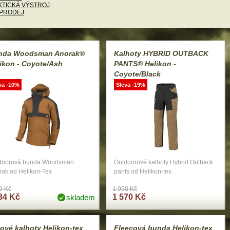
KTICKÁ VÝSTROJ
PRODEJ
nda Woodsman Anorak®
Kalhoty HYBRID OUTBACK
ikon - Coyote/Ash
PANTS® Helikon -
Coyote/Black
va -10%
Sleva -19%
doorová bunda Woodsman
Outdoorové kalhoty Hybrid Outback
rak od Helikon-Tex
pants od Helikon-tex.
9 Kč
1 950 Kč
34 Kč
1 570 Kč
skladem
ové kalhoty Helikon-tex
Fleecová bunda Helikon-tex