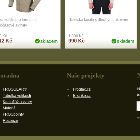
á košile pro formální i
Taktická košile s dlouhým rukávem.
očasové aktivity.
0 Kč
1 390 Kč
12 Kč
990 Kč
skladem
skladem
oradna
Naše projekty
N
FROGGEAR®
Frogtac.cz
a
Tabulka velikostí
E-strike.cz
Kamufláž a vzory
Materiál
FROGpointy
Recenze
.