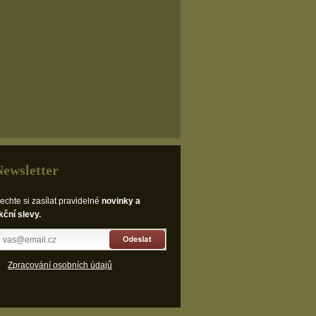
Newsletter
echte si zasílat pravidelné
novinky a
kční slevy.
Odeslat
Zpracování osobních údajů