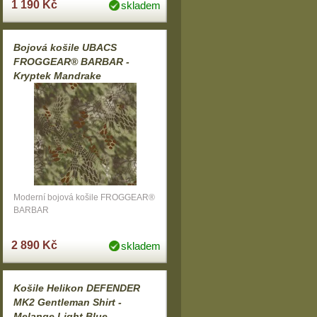
1 190 Kč
skladem
Bojová košile UBACS
FROGGEAR® BARBAR -
Kryptek Mandrake
Moderní bojová košile FROGGEAR®
BARBAR
2 890 Kč
skladem
Košile Helikon DEFENDER
MK2 Gentleman Shirt -
Melange Light Blue