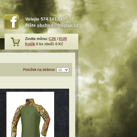
Volejte
574 141 141
Pište
obchod@frogtac.cz
Zvolte měnu:
CZK
/
EUR
Košík
0
ks zboží:
0 Kč
Položek na stránce: