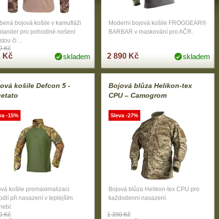
bená bojová košile v kamufláži
Moderní bojová košile FROGGEAR®
hlander pro pohodlné nošení
BARBAR v maskování pro AČR.
stou či…
0 Kč
 Kč
2 890 Kč
skladem
skladem
ová košile Defcon 5 -
Bojová blůza Helikon-tex
etato
CPU – Camogrom
va -15%
Sleva -27%
vá košile promaximalizaci
Bojová blůza Helikon-tex CPU pro
dlí při nasazení v teplejším
každodenní nasazení.
nebí.
0 Kč
1 390 Kč