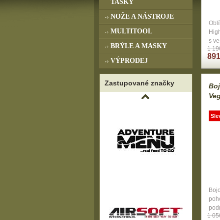
TAŠKY
NOŽE A NÁSTROJE
Oblí
MULTITOOL
Hig
s ve
BRÝLE A MASKY
1 19
891
VÝPRODEJ
Zastupované značky
Boj
Veg
Sle
Bojo
poho
pod
1 05