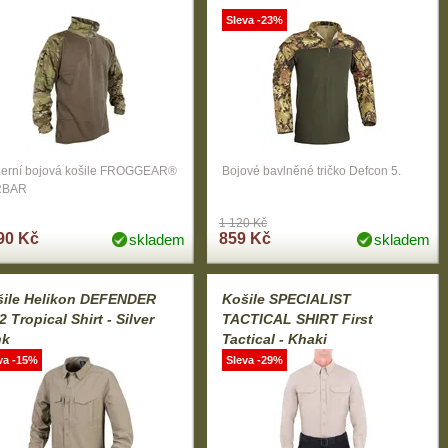
Sleva -23%
erní bojová košile FROGGEAR®
Bojové bavlněné tričko Defcon 5.
RBAR
1 120 Kč
90 Kč
859 Kč
skladem
skladem
šile Helikon DEFENDER
Košile SPECIALIST
 Tropical Shirt - Silver
TACTICAL SHIRT First
nk
Tactical - Khaki
va -15%
Sleva -29%