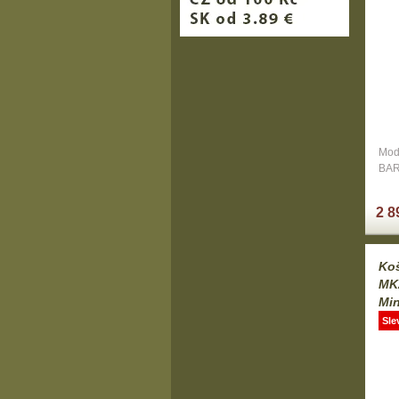
Mod
BA
2 8
Ko
MK2
Mi
Sle