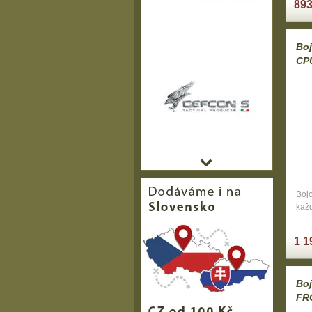
893
Boj
CPU
Boj
kaž
1 1
Bo
FR