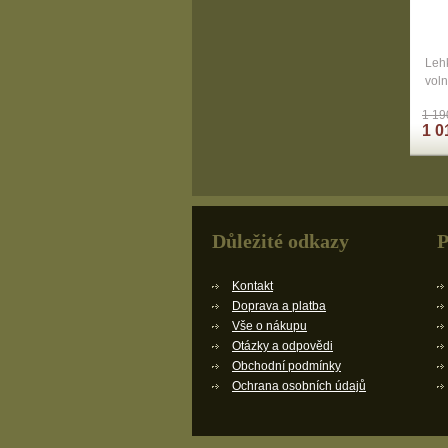
Lehk
voln
1 19
1 0
Důležité odkazy
P
Kontakt
Doprava a platba
Vše o nákupu
Otázky a odpovědi
Obchodní podmínky
Ochrana osobních údajů