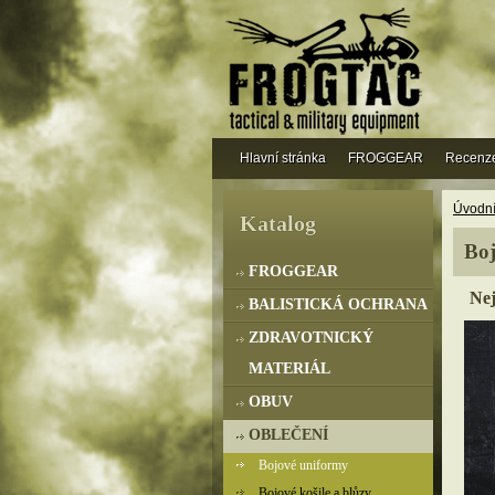
Hlavní stránka
FROGGEAR
Recenz
Úvodní
Katalog
Boj
FROGGEAR
Nej
BALISTICKÁ OCHRANA
ZDRAVOTNICKÝ
MATERIÁL
OBUV
OBLEČENÍ
Bojové uniformy
Bojové košile a blůzy