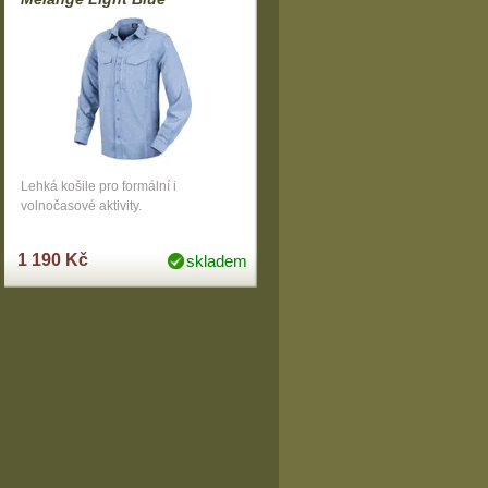
Lehká košile pro formální i
volnočasové aktivity.
1 190 Kč
skladem