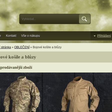
e
Kontakt
Vše o nákupu
Přihlášení
 stránka
»
OBLEČENÍ
» Bojové košile a blůzy
ové košile a blůzy
prodávanější zboží