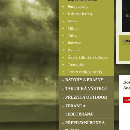
Bundy a parky
Kalhoty a kraťasy
Bo
Sukně
Mikiny
Trička
Par
Rukavice
Ponožky
Čepice, kšiltovky a klobouky
Termoprádlo
Textilní doplňky, návleky
BATOHY A BRAŠNY
Boj
Sn
TAKTICKÁ VÝSTROJ
PŘEŽITÍ A OUTDOOR
Sle
ZBRANĚ A
SEBEOBRANA
PŘEPRAVNÍ BOXY A