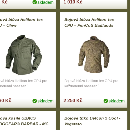
 Kč
1 010 Kč
skladem
ová blůza Helikon-tex
Bojová blůza Helikon-tex
 – Olive
CPU – PenCott Badlands
ová blůza Helikon-tex CPU pro
Bojová blůza Helikon-tex CPU pro
dodenní nasazení.
každodenní nasazení.
90 Kč
2 250 Kč
skladem
skladem
jová košile UBACS
Bojové triko Defcon 5 Cool -
OGGEAR® BARBAR - MC
Vegetato