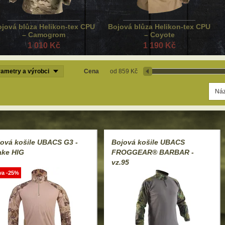
jová blůza Helikon-tex CPU
Bojová blůza Helikon-tex CPU
– Camogrom
– Coyote
1 010 Kč
1 190 Kč
ametry a výrobci
Cena
859 Kč
ová košile UBACS G3 -
Bojová košile UBACS
ake HIG
FROGGEAR® BARBAR -
vz.95
va -25%