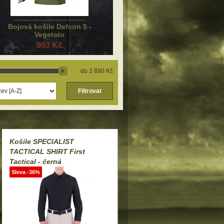
Bojová košile Defcon 5 -
Vegetato
893 Kč
2 890 Kč
Filtrovat
Košile SPECIALIST
TACTICAL SHIRT First
Tactical - černá
Sleva -36%