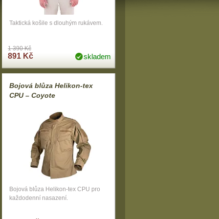
Taktická košile s dlouhým rukávem.
1 390 Kč
891 Kč
skladem
Bojová blůza Helikon-tex
CPU – Coyote
Bojová blůza Helikon-tex CPU pro
každodenní nasazení.