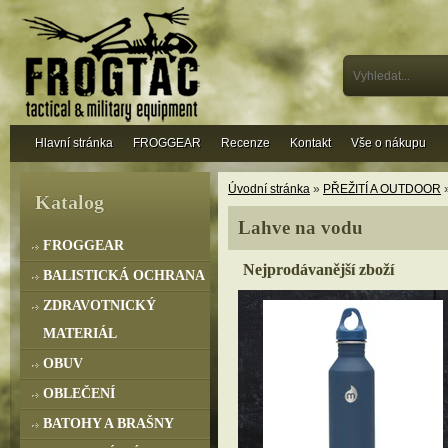
Hlavní stránka
FROGGEAR
Recenze
Kontakt
Vše o nákupu
Úvodní stránka
»
PŘEŽITÍ A OUTDOOR
»
Katalog
Lahve na vodu
FROGGEAR
Nejprodávanější zboží
BALISTICKÁ OCHRANA
ZDRAVOTNICKÝ
MATERIÁL
OBUV
OBLEČENÍ
BATOHY A BRAŠNY