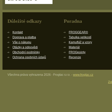
Důležité odkazy
Poradna
Kontakt
FROGGEAR®
Doprava a platba
Tabulka velikostí
Vše o nákupu
Kamufláž a vzory
Otázky a odpovědi
Materiál
Obchodní podmínky
FROGpointy
Ochrana osobních údajů
Recenze
Všechna práva vyhrazena 2026 - Frogtac s.r.o. -
www.frogtac.cz
Zob