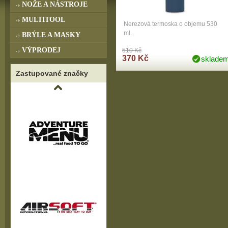
NOŽE A NÁSTROJE
MULTITOOL
Nerezová termoska o objemu 530
ml.
BRÝLE A MASKY
VÝPRODEJ
510 Kč
370 Kč
sklade
Zastupované značky