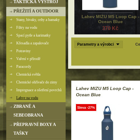
TAKTICKÁ VÝSTROJ
PŘEŽITÍ A OUTDOOR
Lahev MIZU M5 Loop Cap -
Stany, bivaky, celty a hamaky
Ocean Blue
Filtry na vodu
370 Kč
Spací pytle a karimatky
Křesadla a zapalovače
Parametry a výrobci
Ce
Potraviny
Vaření v přírodě
Paracordy
Chemická světla
Chemické ohřívače do zimy
Lahev MIZU M5 Loop Cap -
Impregnace a ošetření povrchů
Ocean Blue
Lahve na vodu
ZBRANĚ A
Sleva -27%
SEBEOBRANA
PŘEPRAVNÍ BOXY A
TAŠKY