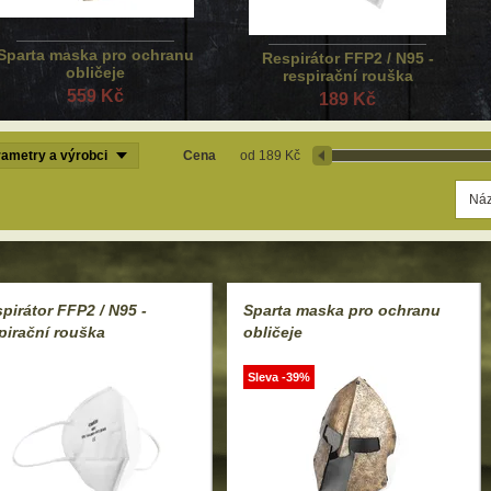
Sparta maska pro ochranu
Respirátor FFP2 / N95 -
obličeje
respirační rouška
559 Kč
189 Kč
ametry a výrobci
Cena
189 Kč
pirátor FFP2 / N95 -
Sparta maska pro ochranu
pirační rouška
obličeje
Sleva -39%