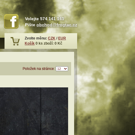
Volejte
574 141 141
Pište
obchod@frogtac.cz
Zvolte měnu:
CZK
/
EUR
Košík
0
ks zboží:
0 Kč
Položek na stránce: