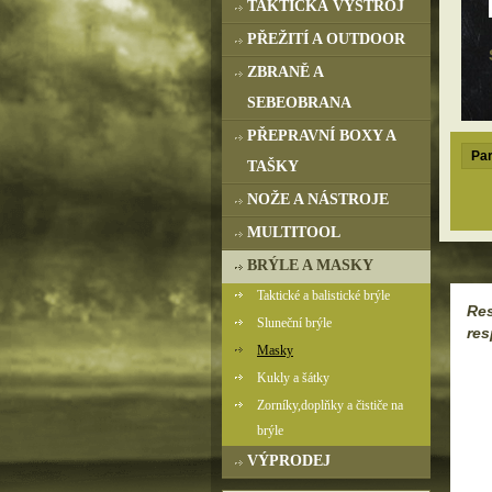
TAKTICKÁ VÝSTROJ
PŘEŽITÍ A OUTDOOR
ZBRANĚ A
SEBEOBRANA
PŘEPRAVNÍ BOXY A
Par
TAŠKY
NOŽE A NÁSTROJE
MULTITOOL
BRÝLE A MASKY
Taktické a balistické brýle
Res
Sluneční brýle
res
Masky
Kukly a šátky
Zorníky,doplňky a čističe na
brýle
VÝPRODEJ