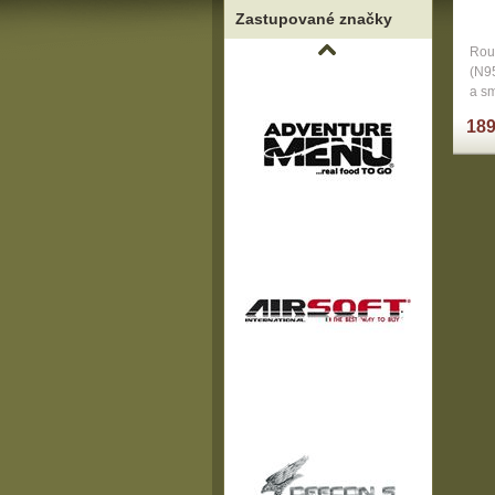
Zastupované značky
Rou
(N95
a s
189