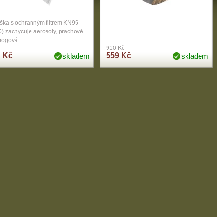
ška s ochranným filtrem KN95
) zachycuje aerosoly, prachové
mogová…
910 Kč
 Kč
559 Kč
skladem
skladem