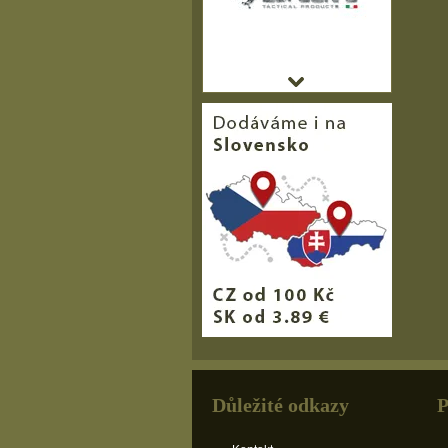
Důležité odkazy
P