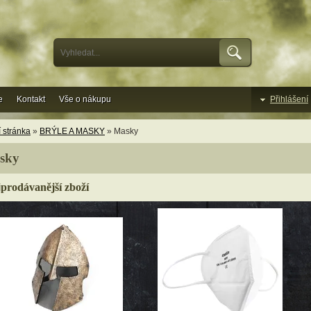
e
Kontakt
Vše o nákupu
Přihlášení
 stránka
»
BRÝLE A MASKY
» Masky
sky
prodávanější zboží