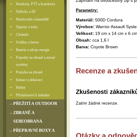
Zapínání na dvoucestný zip s 
Headsety, PTT a konektory
Parametry:
Nášivky a ID
Maskování a kamufláž
Materiál:
500D Cordura
Výrobce:
Warrior Assault Syste
Opasky a treky
Velikost:
19 cm x 14 cm x 6 c
Chrániče
Obsah:
cca 1,6 l
Svítilny a lasery
Barva:
Coyote Brown
Baterie a zdroje energie
Popruhy na zbraně a nosné
systémy
Recenze a zkušen
Pouzdra na zbraně
Imitace a dekorace
Helmy
Zkušenosti zákazník
Příslušenství k helmám
Zatím žádné recenze.
PŘEŽITÍ A OUTDOOR
ZBRANĚ A
SEBEOBRANA
PŘEPRAVNÍ BOXY A
Otázky a odpově