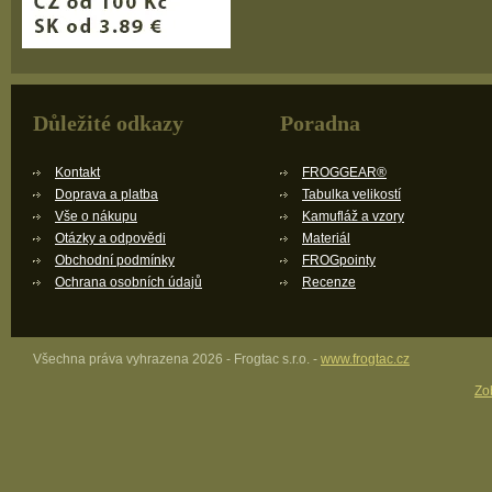
Důležité odkazy
Poradna
Kontakt
FROGGEAR®
Doprava a platba
Tabulka velikostí
Vše o nákupu
Kamufláž a vzory
Otázky a odpovědi
Materiál
Obchodní podmínky
FROGpointy
Ochrana osobních údajů
Recenze
Všechna práva vyhrazena 2026 - Frogtac s.r.o. -
www.frogtac.cz
Zob