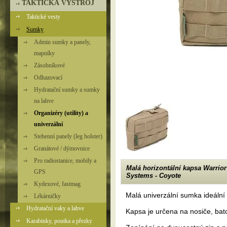
TAKTICKÁ VÝSTROJ
Taktické vesty
Sumky
Admin sumky a panely,
mapníky
Zásobníkové
Odhazovací
Hydratační sumky a sumky
na lahve
Organizéry (utility) a
univerzální
Stehenní panely (leg holster)
Granátové / dýmovnice
Pro radiostanice, mobily a
Malá horizontální kapsa Warrior
GPS
Systems - Coyote
Kydexové, fastmag
Malá univerzální sumka ideální 
Lékárničky
Hydratační vaky a lahve
Kapsa je určena na nosiče, bat
Karabinky, poutka a přezky