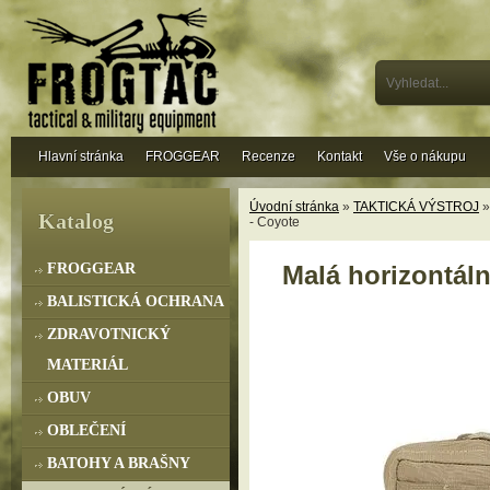
Hlavní stránka
FROGGEAR
Recenze
Kontakt
Vše o nákupu
Úvodní stránka
»
TAKTICKÁ VÝSTROJ
Katalog
- Coyote
FROGGEAR
Malá horizontáln
BALISTICKÁ OCHRANA
ZDRAVOTNICKÝ
MATERIÁL
OBUV
OBLEČENÍ
BATOHY A BRAŠNY