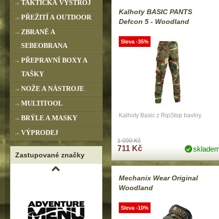
TAKTICKÁ VÝSTROJ
Kalhoty BASIC PANTS
PŘEŽITÍ A OUTDOOR
Defcon 5 - Woodland
ZBRANĚ A
Sleva -35%
SEBEOBRANA
PŘEPRAVNÍ BOXY A
TAŠKY
NOŽE A NÁSTROJE
MULTITOOL
Kalhoty Basic z RipStop bavlny.
BRÝLE A MASKY
VÝPRODEJ
1 090 Kč
711 Kč
sklade
Zastupované značky
Mechanix Wear Original
Woodland
Sleva -10%