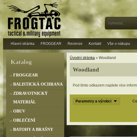
Hlavní stránka
FROGGEAR
Recenze
Kontakt
Vše o nákupu
Úvodní stránka
» Woodland
Katalog
Woodland
FROGGEAR
BALISTICKÁ OCHRANA
Pod tímto odkazem najdete více infor
ZDRAVOTNICKÝ
Parametry a výrobci
Ce
MATERIÁL
OBUV
OBLEČENÍ
BATOHY A BRAŠNY