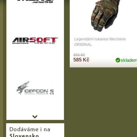
Legendární rukavice Mechanix
ORIGINAL.
650 Kč
585 Kč
sklade