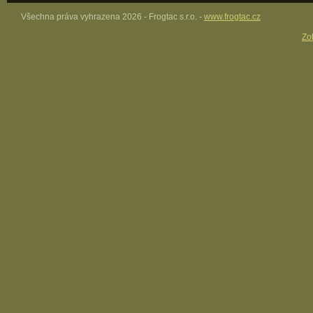
Všechna práva vyhrazena 2026 - Frogtac s.r.o. -
www.frogtac.cz
Zob