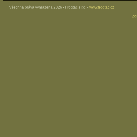
Všechna práva vyhrazena 2026 - Frogtac s.r.o. -
www.frogtac.cz
Zob