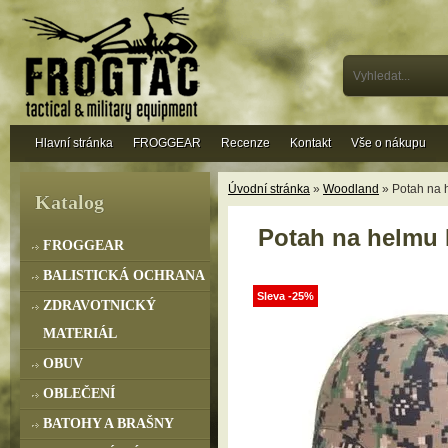
Hlavní stránka
FROGGEAR
Recenze
Kontakt
Vše o nákupu
Úvodní stránka
»
Woodland
» Potah na 
Katalog
Potah na helmu 
FROGGEAR
BALISTICKÁ OCHRANA
Sleva -25%
ZDRAVOTNICKÝ
MATERIÁL
OBUV
OBLEČENÍ
BATOHY A BRAŠNY