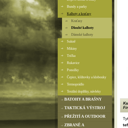
Bundy a parky
Kalhoty a kraťasy
Kraťasy
Dlouhé kalhoty
Dámské kalhoty
Sukně
Mikiny
Trička
Rukavice
Ponožky
Čepice, kšiltovky a klobouky
Termoprádlo
Textilní doplňky, návleky
BATOHY A BRAŠNY
Ka
Fi
TAKTICKÁ VÝSTROJ
PŘEŽITÍ A OUTDOOR
Ty
te
ZBRANĚ A