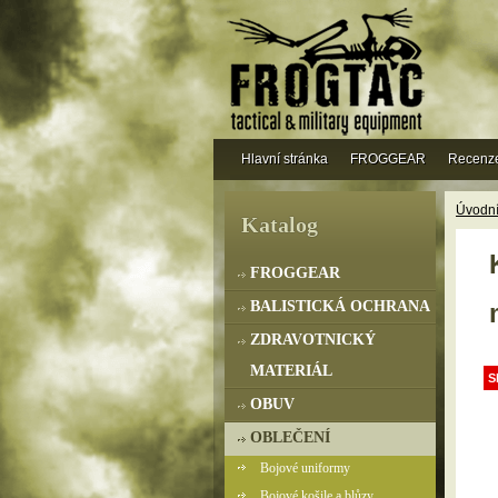
Hlavní stránka
FROGGEAR
Recenz
Úvodní
Katalog
FROGGEAR
BALISTICKÁ OCHRANA
ZDRAVOTNICKÝ
MATERIÁL
S
OBUV
OBLEČENÍ
Bojové uniformy
Bojové košile a blůzy