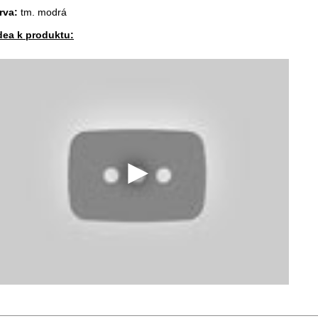
rva:
tm. modrá
dea k produktu: