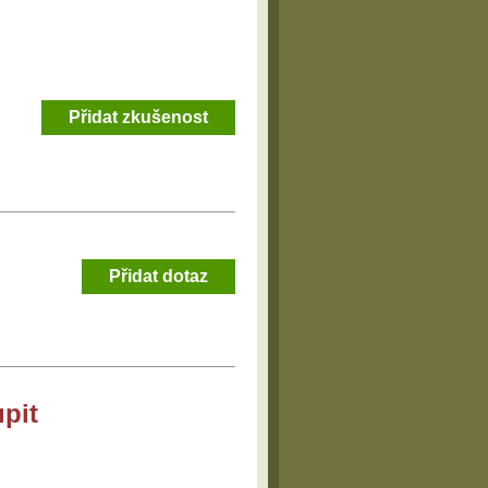
Přidat zkušenost
Přidat dotaz
pit