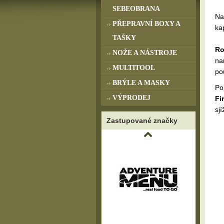
SEBEOBRANA
Na
PŘEPRAVNÍ BOXY A
ka
TAŠKY
Ro
NOŽE A NÁSTROJE
na
MULTITOOL
po
BRÝLE A MASKY
Po
VÝPRODEJ
Fi
sj
Zastupované značky