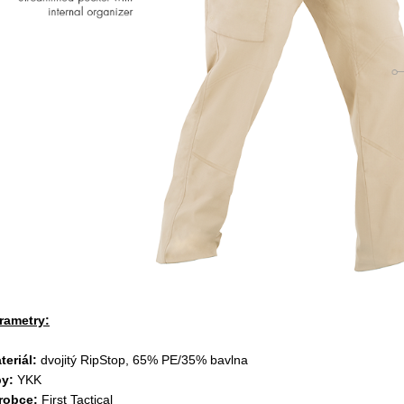
rametry:
teriál:
dvojitý
RipStop, 65% PE/35% bavlna
py:
YKK
robce:
First Tactical