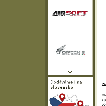
Pa
ma
zi
vý