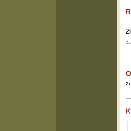
R
Z
Za
O
Za
K