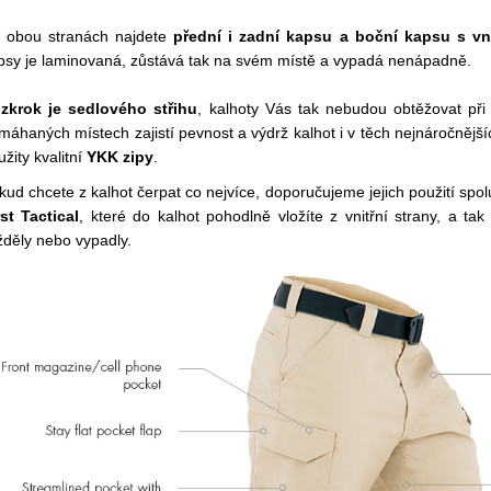
 obou stranách najdete
přední i zadní kapsu a boční kapsu s vn
psy je laminovaná, zůstává tak na svém místě a vypadá nenápadně.
zkrok je sedlového střihu
, kalhoty Vás tak nebudou obtěžovat p
máhaných místech zajistí pevnost a výdrž kalhot i v těch nejnáročnějš
užity kvalitní
YKK zipy
.
kud chcete z kalhot čerpat co nejvíce, doporučujeme jejich použití spolu
rst Tactical
, které do kalhot pohodlně vložíte z vnitřní strany, a t
ížděly nebo vypadly.