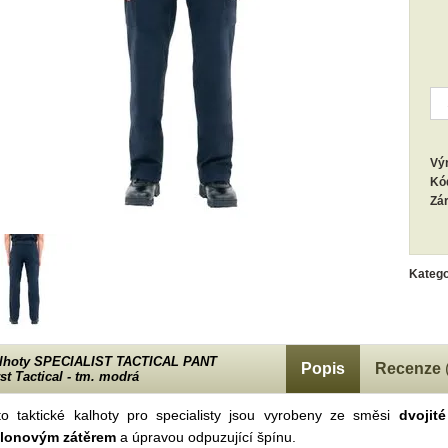
Vý
Kó
Zá
Katego
lhoty SPECIALIST TACTICAL PANT
Popis
Recenze
rst Tactical - tm. modrá
to taktické kalhoty pro specialisty jsou vyrobeny ze směsi
dvojit
flonovým zátěrem
a úpravou odpuzující špínu.