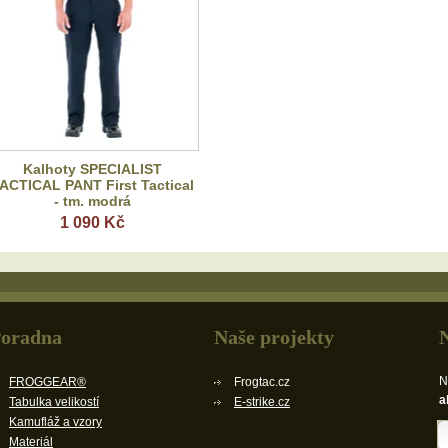
Kalhoty SPECIALIST
ACTICAL PANT First Tactical
- tm. modrá
1 090 Kč
oradna
Naše projekty
N
FROGGEAR®
Frogtac.cz
a
Tabulka velikostí
E-strike.cz
Kamufláž a vzory
Materiál