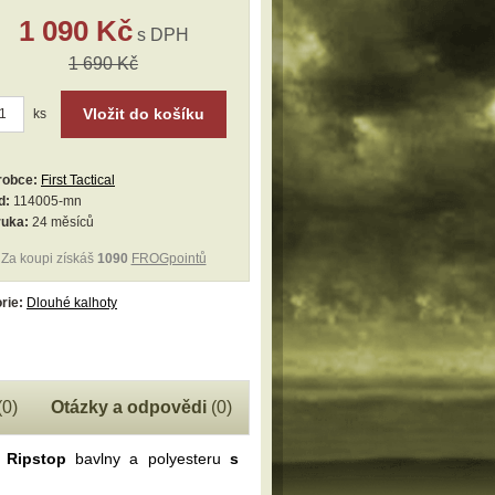
1 090 Kč
s DPH
1 690 Kč
Vložit do košíku
ks
robce:
First Tactical
d:
114005-mn
ruka:
24 měsíců
Za koupi získáš
1090
FROGpointů
rie:
Dlouhé kalhoty
(0)
Otázky a odpovědi
(0)
é Ripstop
bavlny a polyesteru
s