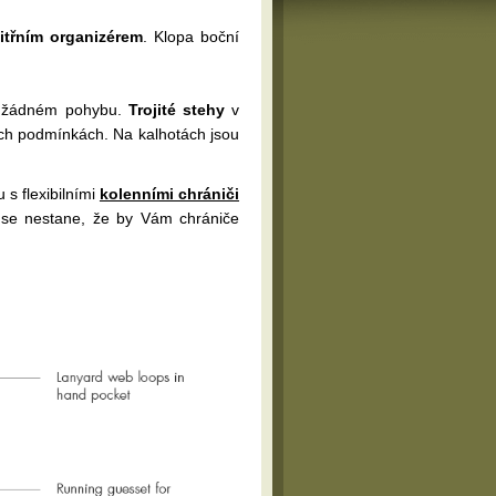
itřním organizérem
. Klopa boční
ři žádném pohybu.
Trojité stehy
v
ích podmínkách. Na kalhotách jsou
 s flexibilními
kolenními chrániči
ak se nestane, že by Vám chrániče