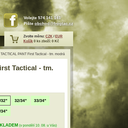
Volejte
574 141 141
Pište
obchod@frogtac.cz
Zvolte měnu:
CZK
/
EUR
Košík
0
ks zboží:
0 Kč
TACTICAL PANT First Tactical - tm. modrá
t Tactical - tm.
/32"
32/34"
33/34"
/34"
KLADEM
(v pondělí 10. 08. u Vás)