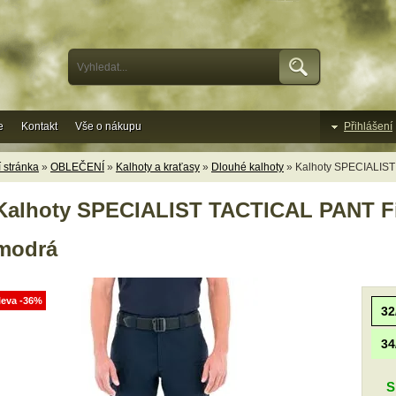
e
Kontakt
Vše o nákupu
Přihlášení
 stránka
»
OBLEČENÍ
»
Kalhoty a kraťasy
»
Dlouhé kalhoty
» Kalhoty SPECIALIST 
Kalhoty SPECIALIST TACTICAL PANT Firs
modrá
leva -36%
32
34
S