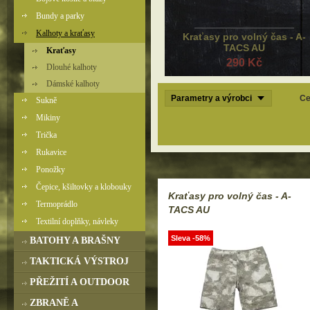
Bundy a parky
Kalhoty a kraťasy
Kraťasy pro volný čas - A-
TACS AU
Kraťasy
290 Kč
Dlouhé kalhoty
Dámské kalhoty
Parametry a výrobci
Ce
Sukně
Mikiny
Trička
Rukavice
Ponožky
Čepice, kšiltovky a klobouky
Kraťasy pro volný čas - A-
Termoprádlo
TACS AU
Textilní doplňky, návleky
Sleva -58%
BATOHY A BRAŠNY
TAKTICKÁ VÝSTROJ
PŘEŽITÍ A OUTDOOR
ZBRANĚ A