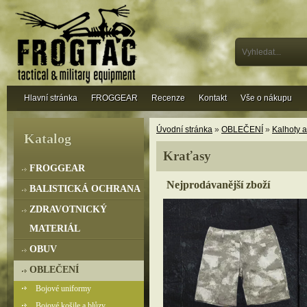
Hlavní stránka
FROGGEAR
Recenze
Kontakt
Vše o nákupu
Úvodní stránka
»
OBLEČENÍ
»
Kalhoty a
Katalog
Kraťasy
FROGGEAR
Nejprodávanější zboží
BALISTICKÁ OCHRANA
ZDRAVOTNICKÝ
MATERIÁL
OBUV
OBLEČENÍ
Bojové uniformy
Bojové košile a blůzy