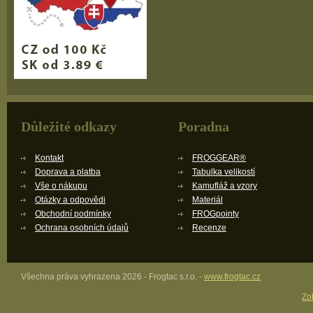
Důležité odkazy
Poradna
Kontakt
FROGGEAR®
Doprava a platba
Tabulka velikostí
Vše o nákupu
Kamufláž a vzory
Otázky a odpovědi
Materiál
Obchodní podmínky
FROGpointy
Ochrana osobních údajů
Recenze
Všechna práva vyhrazena 2026 - Frogtac s.r.o. -
www.frogtac.cz
Zob