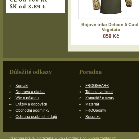
Bojové triko Defcon 5 Cool 
Vegetato
859 Kč
Důležité odkazy
Poradna
Kontakt
FROGGEAR®
Doprava a platba
Tabulka velikostí
Vše o nákupu
Kamufláž a vzory
Otázky a odpovědi
Materiál
Obchodní podmínky
FROGpointy
Ochrana osobních údajů
Recenze
Všechna práva vyhrazena 2026 - Frogtac s.r.o. -
www.frogtac.cz