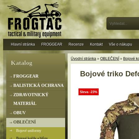
Hlavní stránka
FROGGEAR
Recenze
Kontakt
Vše o nákupu
Úvodní stránka
»
OBLEČENÍ
»
Bojové ko
Katalog
Bojové triko Def
FROGGEAR
BALISTICKÁ OCHRANA
Sleva -23%
ZDRAVOTNICKÝ
MATERIÁL
OBUV
OBLEČENÍ
Bojové uniformy
Bojové košile a blůzy