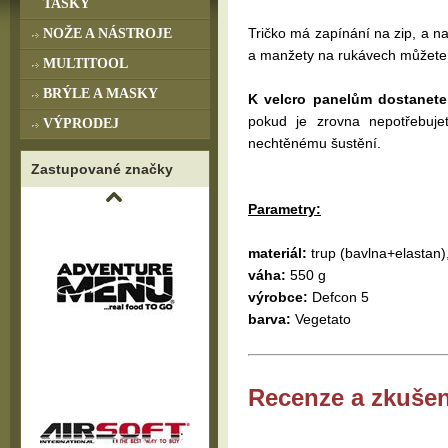
TAŠKY
Tričko má zapínání na zip, a n
NOŽE A NÁSTROJE
a manžety na rukávech můžete 
MULTITOOL
BRÝLE A MASKY
K velcro panelům dostanete
pokud je zrovna nepotřebuj
VÝPRODEJ
nechtěnému šustění.
Zastupované značky
Parametry:
materiál:
trup (bavlna+elastan)
váha:
550 g
výrobce:
Defcon 5
barva:
Vegetato
Recenze a zkušen