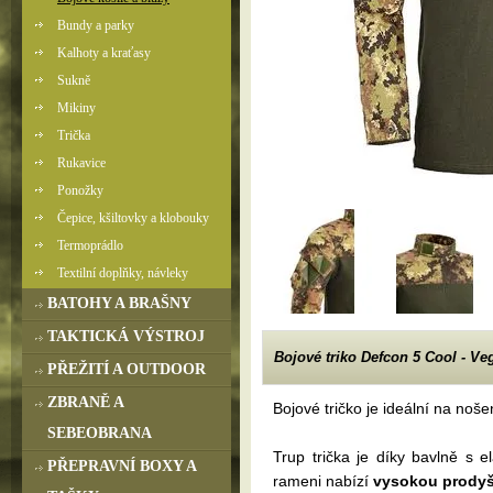
Bundy a parky
Kalhoty a kraťasy
Sukně
Mikiny
Trička
Rukavice
Ponožky
Čepice, kšiltovky a klobouky
Termoprádlo
Textilní doplňky, návleky
BATOHY A BRAŠNY
TAKTICKÁ VÝSTROJ
Bojové triko Defcon 5 Cool - Ve
PŘEŽITÍ A OUTDOOR
ZBRANĚ A
Bojové tričko je ideální na noš
SEBEOBRANA
Trup trička je díky bavlně s 
PŘEPRAVNÍ BOXY A
rameni nabízí
vysokou prodyš