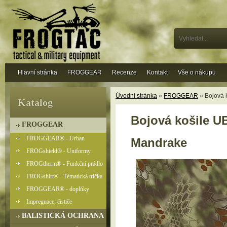
Hlavní stránka
FROGGEAR
Recenze
Kontakt
Vše o nákupu
Úvodní stránka
»
FROGGEAR
» Bojová
Katalog
Bojová košile
FROGGEAR
FROGGEAR® - Urban
Mandrake
FROGshield® - Uniformy
FROGtherm® - Funkční prádlo
FROGshirt® - Tématická trička
FROGGEAR® - doplňky
Impregnace, čističe
BALISTICKÁ OCHRANA