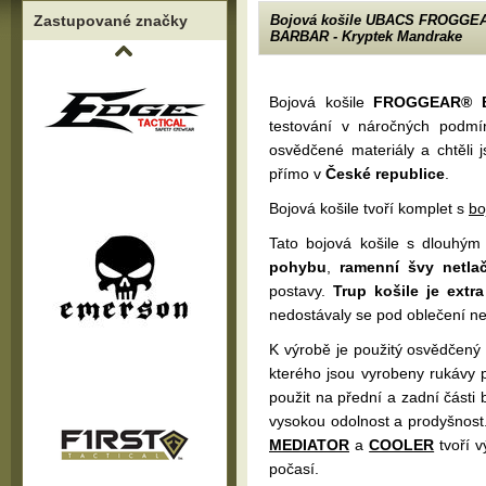
Zastupované značky
Bojová košile UBACS FROGGE
BARBAR - Kryptek Mandrake
Bojová košile
FROGGEAR® 
testování v náročných podmínk
osvědčené materiály a chtěli 
přímo v
České republice
.
Bojová košile tvoří komplet s
bo
Tato bojová košile s dlouhým
pohybu
,
ramenní švy netla
postavy.
Trup košile je extr
nedostávaly se pod oblečení neč
K výrobě je použitý osvědčený
kterého jsou vyrobeny rukávy
použit na přední a zadní části
vysokou odolnost a prodyšnost.
MEDIATOR
a
COOLER
tvoří v
počasí.