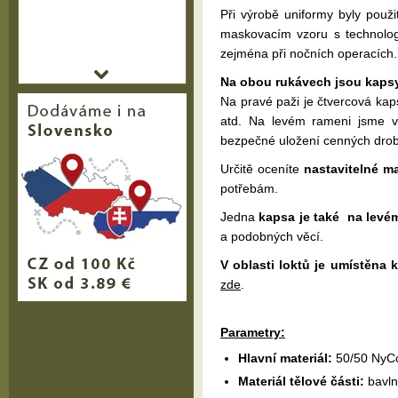
Při výrobě uniformy byly použ
maskovacím vzoru s technolo
zejména při nočních operacích.
Na obou rukávech jsou kapsy
Na pravé paži je čtvercová kaps
atd. Na levém rameni jsme vy
bezpečné uložení cenných drobn
Určitě oceníte
nastavitelné m
potřebám.
Jedna
kapsa je také na levé
a podobných věcí.
V oblasti loktů je umístěna 
zde
.
Parametry:
Hlavní materiál:
50/50 NyC
Materiál tělové části:
bavln