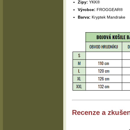
Zipy:
YKK®
Výrobce:
FROGGEAR®
Barva:
Kryptek Mandrake
Recenze a zkušen