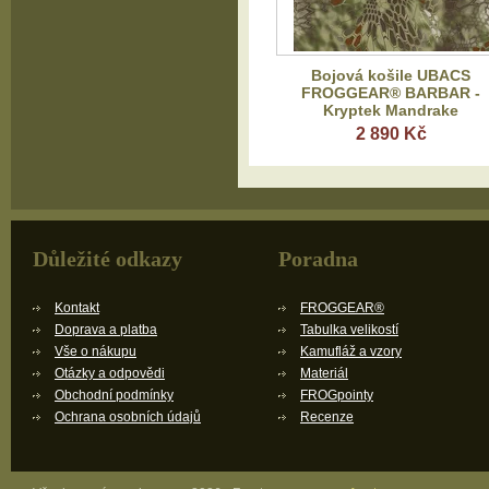
Bojová košile UBACS
FROGGEAR® BARBAR -
Kryptek Mandrake
2 890 Kč
Důležité odkazy
Poradna
Kontakt
FROGGEAR®
Doprava a platba
Tabulka velikostí
Vše o nákupu
Kamufláž a vzory
Otázky a odpovědi
Materiál
Obchodní podmínky
FROGpointy
Ochrana osobních údajů
Recenze