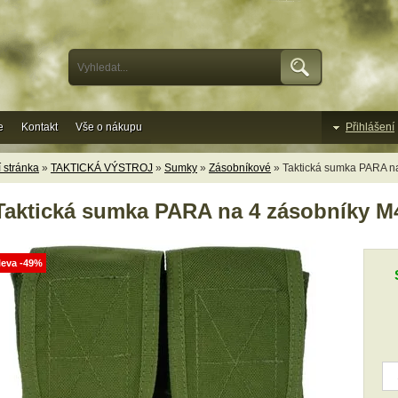
e
Kontakt
Vše o nákupu
Přihlášení
 stránka
»
TAKTICKÁ VÝSTROJ
»
Sumky
»
Zásobníkové
» Taktická sumka PARA na
Taktická sumka PARA na 4 zásobníky M4
leva -49%