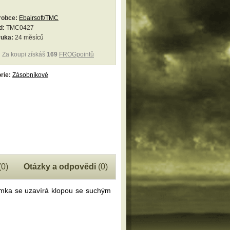
robce:
Ebairsoft/TMC
d:
TMC0427
ruka:
24 měsíců
Za koupi získáš
169
FROGpointů
rie:
Zásobníkové
(0)
Otázky a odpovědi
(0)
ka se uzavírá klopou se suchým