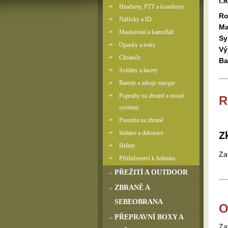
Headsety, PTT a konektory
Ro
Nášivky a ID
Ma
Maskování a kamufláž
Sy
Opasky a treky
Vý
Chrániče
Ba
Svítilny a lasery
Baterie a zdroje energie
Popruhy na zbraně a nosné
R
systémy
Pouzdra na zbraně
Imitace a dekorace
Z
Helmy
Za
Příslušenství k helmám
PŘEŽITÍ A OUTDOOR
ZBRANĚ A
SEBEOBRANA
O
PŘEPRAVNÍ BOXY A
Za