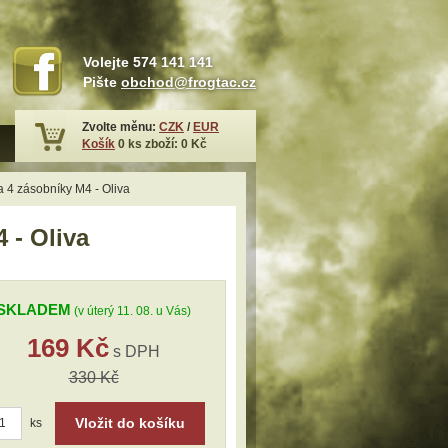
Volejte
574 141 141
Pište
obchod@frogtac.cz
Zvolte měnu:
CZK
/
EUR
Košík
0
ks zboží:
0 Kč
 4 zásobníky M4 - Oliva
 - Oliva
SKLADEM
(v úterý 11. 08. u Vás)
169 Kč
s DPH
330 Kč
Vložit do košíku
ks