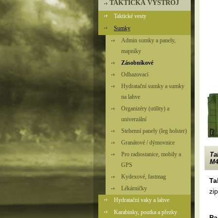
TAKTICKÁ VÝSTROJ
Taktické vesty
Sumky
Admin sumky a panely,
mapníky
Zásobníkové
Odhazovací
Hydratační sumky a sumky
na lahve
Organizéry (utility) a
univerzální
Stehenní panely (leg holster)
Granátové / dýmovnice
Pro radiostanice, mobily a
Ta
M4
GPS
Kydexové, fastmag
Ta
Lékárničky
zi
Hydratační vaky a lahve
Karabinky, poutka a přezky
Pa