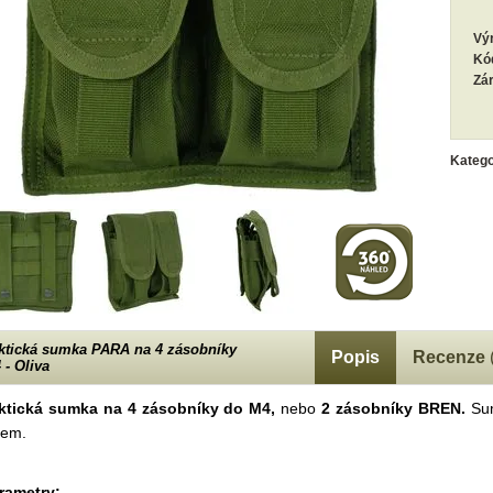
Vý
Kó
Zá
Katego
ktická sumka PARA na 4 zásobníky
Popis
Recenze
 - Oliva
ktická sumka na 4 zásobníky do M4,
nebo
2 zásobníky BREN.
Sum
pem.
rametry: