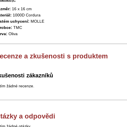
změr:
16 x 16 cm
teriál:
1000D Cordura
stém uchycení:
MOLLE
robce:
TMC
rva:
Oliva
ecenze a zkušenosti s produktem
kušenosti zákazníků
tím žádné recenze.
tázky a odpovědi
tím žádné otázky.