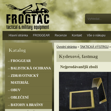
Hlavní stránka
FROGGEAR
Recenze
Kontakt
Vše o nákupu
Úvodní stránka
»
TAKTICKÁ VÝSTROJ
Katalog
Kydexové, fastmag
FROGGEAR
Nejprodávanější zboží
BALISTICKÁ OCHRANA
ZDRAVOTNICKÝ
MATERIÁL
OBUV
OBLEČENÍ
BATOHY A BRAŠNY