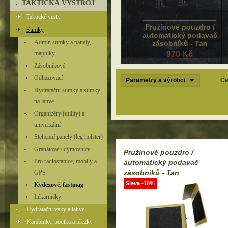
TAKTICKÁ VÝSTROJ
Taktické vesty
Pružinové pouzdro /
Sumky
automatický podavač
Admin sumky a panely,
zásobníků - Tan
mapníky
970 Kč
Zásobníkové
Odhazovací
Parametry a výrobci
Ce
Hydratační sumky a sumky
na lahve
Organizéry (utility) a
univerzální
Stehenní panely (leg holster)
Granátové / dýmovnice
Pružinové pouzdro /
Pro radiostanice, mobily a
automatický podavač
zásobníků - Tan
GPS
Sleva -18%
Kydexové, fastmag
Lékárničky
Hydratační vaky a lahve
Karabinky, poutka a přezky