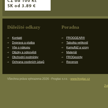
Důležité odkazy
Poradna
Kontakt
FROGGEAR®
Doprava a platba
Tabulka velikostí
Vše o nákupu
Kamufláž a vzory
Otázky a odpovědi
Materiál
Obchodní podmínky
FROGpointy
Ochrana osobních údajů
Recenze
Všechna práva vyhrazena 2026 - Frogtac s.r.o. -
www.frogtac.cz
Zob