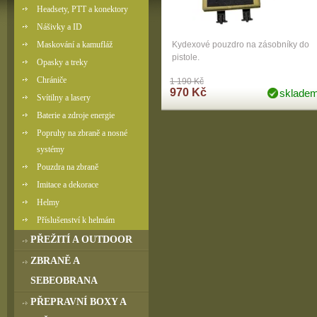
Headsety, PTT a konektory
Nášivky a ID
Maskování a kamufláž
Kydexové pouzdro na zásobníky do
pistole.
Opasky a treky
Chrániče
1 190 Kč
970 Kč
sklade
Svítilny a lasery
Baterie a zdroje energie
Popruhy na zbraně a nosné
systémy
Pouzdra na zbraně
Imitace a dekorace
Helmy
Příslušenství k helmám
PŘEŽITÍ A OUTDOOR
ZBRANĚ A
SEBEOBRANA
PŘEPRAVNÍ BOXY A