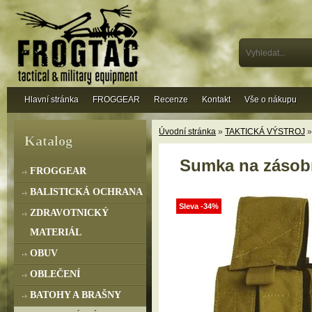
Hlavní stránka
FROGGEAR
Recenze
Kontakt
Vše o nákupu
Úvodní stránka
»
TAKTICKÁ VÝSTROJ
Katalog
Sumka na zásobn
FROGGEAR
BALISTICKÁ OCHRANA
Sleva -34%
ZDRAVOTNICKÝ
MATERIÁL
OBUV
OBLEČENÍ
BATOHY A BRAŠNY