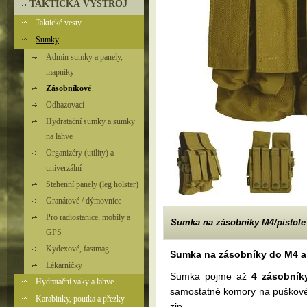
TAKTICKÁ VÝSTROJ
Taktické vesty
Sumky
Admin sumky a panely,
mapníky
Zásobníkové
Odhazovací
Hydratační sumky a sumky
na lahve
Organizéry (utility) a
univerzální
Stehenní panely (leg holster)
Granátové / dýmovnice
Pro radiostanice, mobily a
Sumka na zásobníky M4/pistole 
GPS
Kydexové, fastmag
Sumka na zásobníky do M4 a 
Lékárničky
Sumka pojme až
4 zásobní
Hydratační vaky a lahve
samostatné komory na puškové 
Karabinky, poutka a přezky
zip.