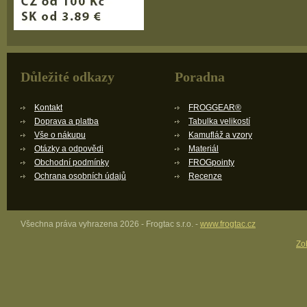
Důležité odkazy
Poradna
Kontakt
FROGGEAR®
Doprava a platba
Tabulka velikostí
Vše o nákupu
Kamufláž a vzory
Otázky a odpovědi
Materiál
Obchodní podmínky
FROGpointy
Ochrana osobních údajů
Recenze
Všechna práva vyhrazena 2026 - Frogtac s.r.o. -
www.frogtac.cz
Zob