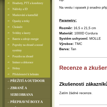
Headsety, PTT a konektory
Na vestu i opasek ji snadno p
Nášivky a ID
Maskování a kamufláž
Parametry:
Opasky a treky
Chrániče
Rozměr:
16,5 x 21,5 cm
Svítilny a lasery
Materiál:
1000D Cordura
Systém uchycení:
MOLLE
Baterie a zdroje energie
Výrobce:
TMC
Popruhy na zbraně a nosné
Barva:
Tan
systémy
Pouzdra na zbraně
Imitace a dekorace
Recenze a zkušen
Helmy
Příslušenství k helmám
PŘEŽITÍ A OUTDOOR
Zkušenosti zákazník
ZBRANĚ A
Zatím žádné recenze.
SEBEOBRANA
PŘEPRAVNÍ BOXY A