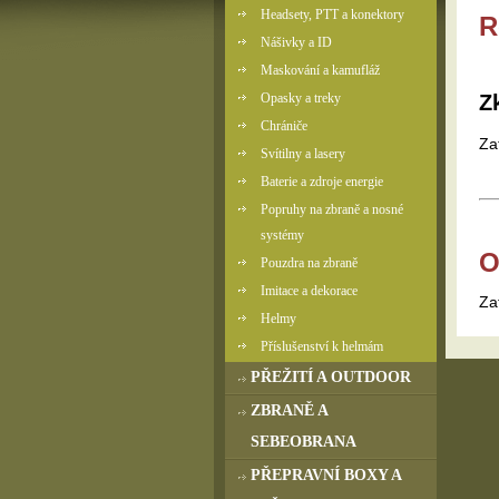
Headsety, PTT a konektory
R
Nášivky a ID
Maskování a kamufláž
Opasky a treky
Z
Chrániče
Za
Svítilny a lasery
Baterie a zdroje energie
Popruhy na zbraně a nosné
systémy
O
Pouzdra na zbraně
Imitace a dekorace
Za
Helmy
Příslušenství k helmám
PŘEŽITÍ A OUTDOOR
ZBRANĚ A
SEBEOBRANA
PŘEPRAVNÍ BOXY A