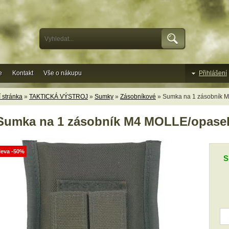
e
Kontakt
Vše o nákupu
Přihlášení
 stránka
»
TAKTICKÁ VÝSTROJ
»
Sumky
»
Zásobníkové
» Sumka na 1 zásobník 
Sumka na 1 zásobník M4 MOLLE/opasek
leva -50%
S