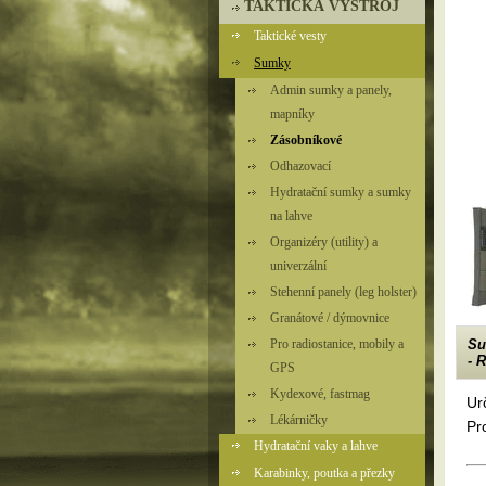
TAKTICKÁ VÝSTROJ
Taktické vesty
Sumky
Admin sumky a panely,
mapníky
Zásobníkové
Odhazovací
Hydratační sumky a sumky
na lahve
Organizéry (utility) a
univerzální
Stehenní panely (leg holster)
Granátové / dýmovnice
Pro radiostanice, mobily a
Su
- 
GPS
Kydexové, fastmag
Ur
Lékárničky
Pr
Hydratační vaky a lahve
Karabinky, poutka a přezky