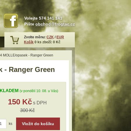
Volejte
574 141 141
Pište
obchod@frogtac.cz
Zvolte měnu:
CZK
/
EUR
Košík
0
ks zboží:
0 Kč
M4 MOLLE/opasek - Ranger Green
 - Ranger Green
KLADEM
(v pondělí 10. 08. u Vás)
150 Kč
s DPH
300 Kč
Vložit do košíku
ks