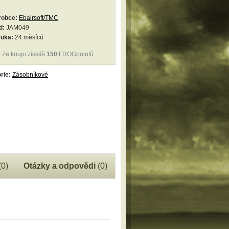
robce:
Ebairsoft/TMC
d:
JAM049
ruka:
24 měsíců
Za koupi získáš
150
FROGpointů
rie:
Zásobníkové
(0)
Otázky a odpovědi
(0)