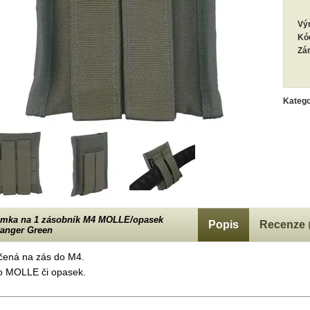
Vý
Kó
Zá
Katego
mka na 1 zásobník M4 MOLLE/opasek
Popis
Recenze
Ranger Green
čená na zás do M4.
o MOLLE či opasek.