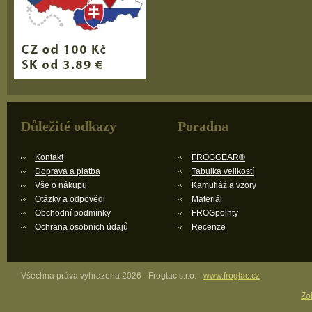
Důležité odkazy
Poradna
Kontakt
FROGGEAR®
Doprava a platba
Tabulka velikostí
Vše o nákupu
Kamufláž a vzory
Otázky a odpovědi
Materiál
Obchodní podmínky
FROGpointy
Ochrana osobních údajů
Recenze
Všechna práva vyhrazena 2026 - Frogtac s.r.o. -
www.frogtac.cz
Zob