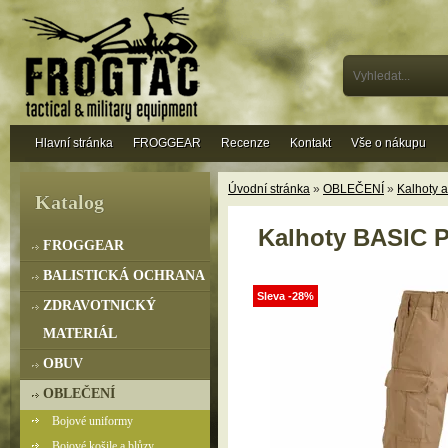
Hlavní stránka
FROGGEAR
Recenze
Kontakt
Vše o nákupu
Úvodní stránka
»
OBLEČENÍ
»
Kalhoty a
Katalog
Kalhoty BASIC 
FROGGEAR
BALISTICKÁ OCHRANA
Sleva -28%
ZDRAVOTNICKÝ
MATERIÁL
OBUV
OBLEČENÍ
Bojové uniformy
Bojové košile a blůzy