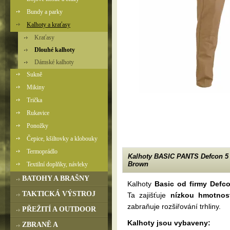
Bundy a parky
Kalhoty a kraťasy
Kraťasy
Dlouhé kalhoty
Dámské kalhoty
Sukně
Mikiny
Trička
Rukavice
Ponožky
Čepice, kšiltovky a klobouky
Termoprádlo
Kalhoty BASIC PANTS Defcon 5 
Brown
Textilní doplňky, návleky
BATOHY A BRAŠNY
Kalhoty
Basic od firmy Defc
TAKTICKÁ VÝSTROJ
Ta zajišťuje
nízkou hmotnos
zabraňuje rozšiřování trhliny.
PŘEŽITÍ A OUTDOOR
Kalhoty jsou vybaveny:
ZBRANĚ A