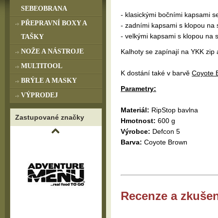
SEBEOBRANA
- klasickými bočními kapsami se
PŘEPRAVNÍ BOXY A
- zadními kapsami s klopou na 
- velkými kapsami s klopou na 
TAŠKY
NOŽE A NÁSTROJE
Kalhoty se zapínají na YKK zip 
MULTITOOL
K dostání také v barvě
Coyote 
BRÝLE A MASKY
Parametry:
VÝPRODEJ
Materiál:
RipStop bavlna
Zastupované značky
Hmotnost:
600 g
Výrobce:
Defcon 5
Barva:
Coyote Brown
Recenze a zkušen