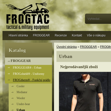
Hlavní stránka
FROGGEAR
Recenze
Kontakt
Vše o nákupu
Úvodní stránka
»
FROGGEAR
»
FROGthe
Katalog
Urban
FROGGEAR
Nejprodávanější zboží
FROGGEAR® - Urban
FROGshield® - Uniformy
FROGtherm® - Funkční prádlo
Cooler
Mediator
Wooler
Under-bear
Urban