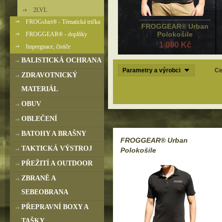
2LVL
FROGshirt® - Tématická trička
FROGGEAR® Urban
Polokošile
FROGGEAR® - doplňky
1 090 Kč
Impregnace, čističe
BALISTICKÁ OCHRANA
Parametry a výrobci
Ce
ZDRAVOTNICKÝ
MATERIÁL
OBUV
OBLEČENÍ
BATOHY A BRAŠNY
FROGGEAR® Urban
TAKTICKÁ VÝSTROJ
Polokošile
PŘEŽITÍ A OUTDOOR
ZBRANĚ A
SEBEOBRANA
PŘEPRAVNÍ BOXY A
TAŠKY