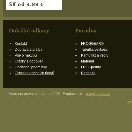
Důležité odkazy
Poradna
Kontakt
FROGGEAR®
Doprava a platba
Tabulka velikostí
Vše o nákupu
Kamufláž a vzory
Otázky a odpovědi
Materiál
Obchodní podmínky
FROGpointy
Ochrana osobních údajů
Recenze
Všechna práva vyhrazena 2026 - Frogtac s.r.o. -
www.frogtac.cz
Zob