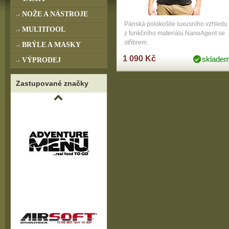
NOŽE A NÁSTROJE
Pánská polokošile luxusního vzhledu
MULTITOOL
z funkčního materiálu NanoAgent se
stříbrem.
BRÝLE A MASKY
1 090 Kč
sklade
VÝPRODEJ
Zastupované značky