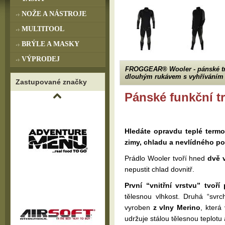
NOŽE A NÁSTROJE
MULTITOOL
BRÝLE A MASKY
VÝPRODEJ
FROGGEAR® Wooler - pánské tr
dlouhým rukávem s vyhříváním
Zastupované značky
Pánské funkční t
Hledáte opravdu teplé term
zimy, chladu a nevlídného po
Prádlo Wooler tvoří hned
dvě 
nepustit chlad dovnitř.
První “vnitřní vrstvu” tvoří
tělesnou vlhkost. Druhá “svrc
vyroben
z vlny Merino
, která
udržuje stálou tělesnou teplotu