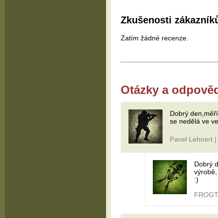
Zkušenosti zákazník
Zatím žádné recenze.
Otázky a odpově
Dobrý den,měří
se nedělá ve ve
Pavel Lehnert |
Dobrý d
výrobě,
:)
FROGTA