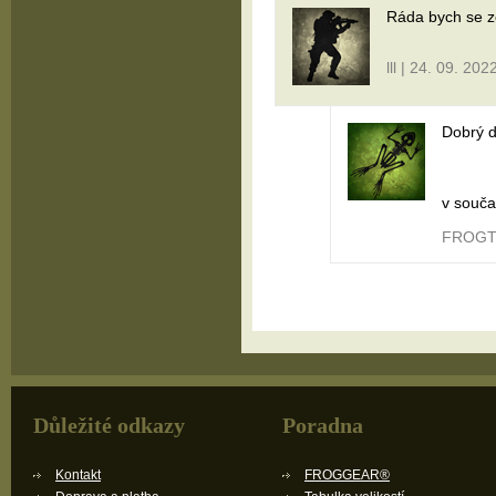
Ráda bych se z
lll | 24. 09. 202
Dobrý d
v souča
FROGTA
Důležité odkazy
Poradna
Kontakt
FROGGEAR®