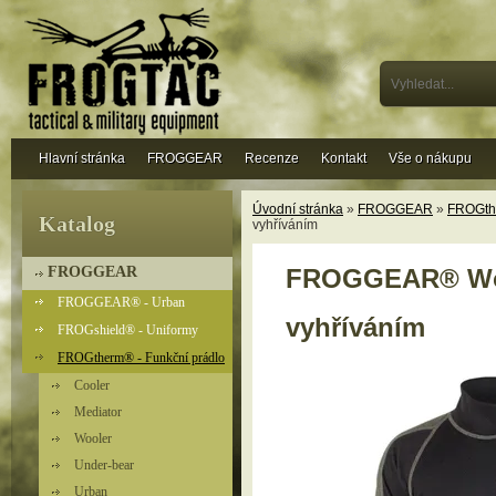
Hlavní stránka
FROGGEAR
Recenze
Kontakt
Vše o nákupu
Úvodní stránka
»
FROGGEAR
»
FROGthe
Katalog
vyhříváním
FROGGEAR
FROGGEAR® Wool
FROGGEAR® - Urban
vyhříváním
FROGshield® - Uniformy
FROGtherm® - Funkční prádlo
Cooler
Mediator
Wooler
Under-bear
Urban