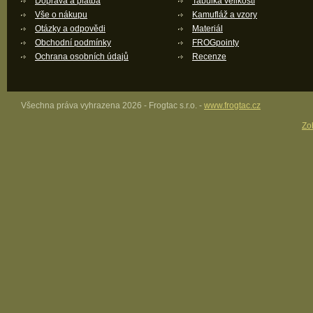
Doprava a platba
Tabulka velikostí
Vše o nákupu
Kamufláž a vzory
Otázky a odpovědi
Materiál
Obchodní podmínky
FROGpointy
Ochrana osobních údajů
Recenze
Všechna práva vyhrazena 2026 - Frogtac s.r.o. -
www.frogtac.cz
Zob