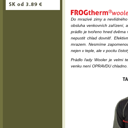
Do mrazivé zimy a nevlídného p
obsluha venkovních zařízení, a
prádlo je tvořeno hned dvěma v
nepustit chlad dovnitř. Efekti
mrazem. Nesmíme zapomenout an
nejen v teple, ale v pocitu čistot
Prádlo řady Wooler je velmi te
venku není OPRAVDU chladno.