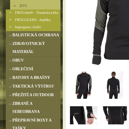
2LVL
FROGshirt® - Tématická trička
FROGGEAR® - doplňky
Impregnace, čističe
BALISTICKÁ OCHRANA
ZDRAVOTNICKÝ
MATERIÁL
OBUV
OBLEČENÍ
BATOHY A BRAŠNY
TAKTICKÁ VÝSTROJ
PŘEŽITÍ A OUTDOOR
ZBRANĚ A
SEBEOBRANA
PŘEPRAVNÍ BOXY A
TAŠKY