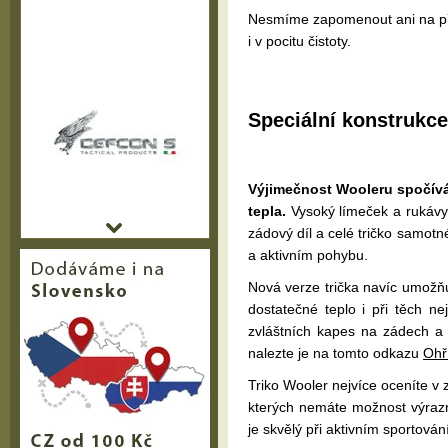
Nesmíme zapomenout ani na přir
i v pocitu čistoty.
Speciální konstrukce
Výjimečnost Wooleru spočívá
tepla.
Vysoký límeček a rukávy 
zádový díl a celé tričko samotn
a aktivním pohybu.
Nová verze trička navíc umožň
dostatečné teplo i při těch n
zvláštních kapes na zádech a 
nalezte je na tomto odkazu
Ohř
Triko Wooler nejvíce oceníte v 
kterých nemáte možnost výrazn
je skvělý při aktivním sportován