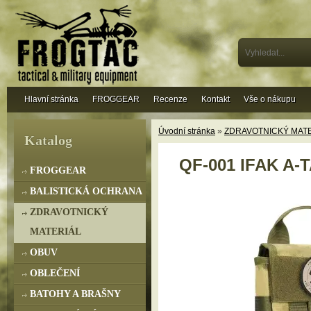
Hlavní stránka
FROGGEAR
Recenze
Kontakt
Vše o nákupu
Úvodní stránka
»
ZDRAVOTNICKÝ MAT
Katalog
QF-001 IFAK A-
FROGGEAR
BALISTICKÁ OCHRANA
ZDRAVOTNICKÝ
MATERIÁL
OBUV
OBLEČENÍ
BATOHY A BRAŠNY