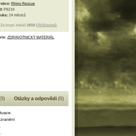
robce:
Rhino Rescue
d:
P9216
ruka:
24 měsíců
Za koupi získáš
2650
FROGpointů
rie:
ZDRAVOTNICKÝ MATERIÁL
(0)
Otázky a odpovědi
(0)
tuace.
 zranění
.
K
.