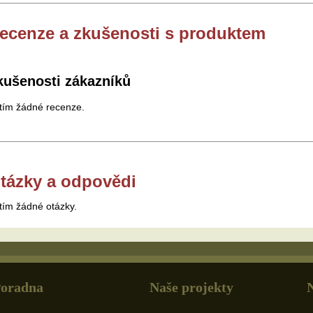
ecenze a zkušenosti s produktem
kušenosti zákazníků
tím žádné recenze.
tázky a odpovědi
tím žádné otázky.
oradna
Naše projekty