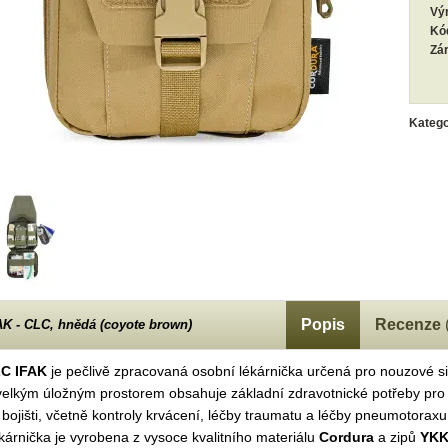
Vý
Kó
Zá
Katego
Popis
Recenze
AK - CLC, hnědá (coyote brown)
C IFAK
je pečlivě zpracovaná osobní lékárnička určená pro nouzové si
velkým úložným prostorem obsahuje základní zdravotnické potřeby pro
 bojišti, včetně kontroly krvácení, léčby traumatu a léčby pneumotoraxu
kárnička je vyrobena z vysoce kvalitního materiálu
Cordura
a zipů
YK