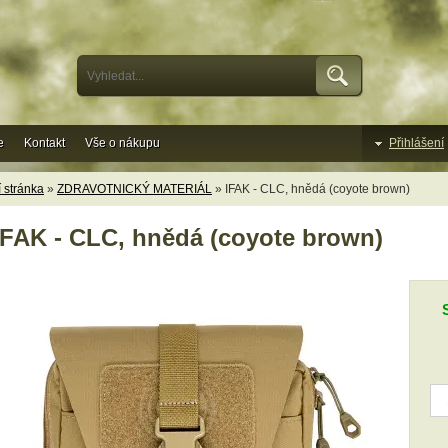
e
Kontakt
Vše o nákupu
Přihlášení
 stránka
»
ZDRAVOTNICKÝ MATERIÁL
» IFAK - CLC, hnědá (coyote brown)
IFAK - CLC, hnědá (coyote brown)