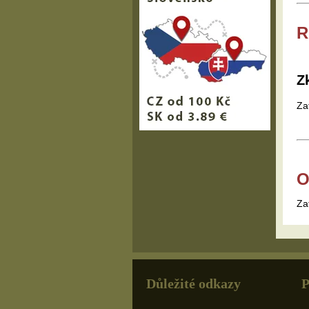
R
Z
Za
O
Za
Důležité odkazy
P