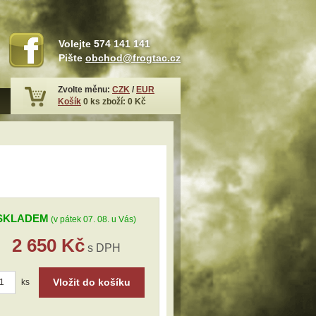
Volejte
574 141 141
Pište
obchod@frogtac.cz
Zvolte měnu:
CZK
/
EUR
Košík
0
ks zboží:
0 Kč
SKLADEM
(v pátek 07. 08. u Vás)
2 650 Kč
s DPH
Vložit do košíku
ks