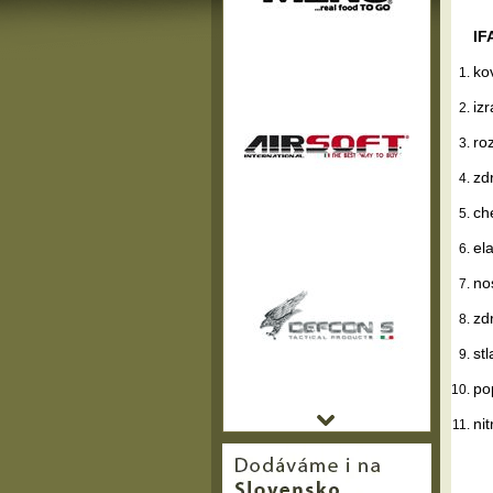
IF
ko
iz
ro
zd
ch
el
no
zd
st
po
nit