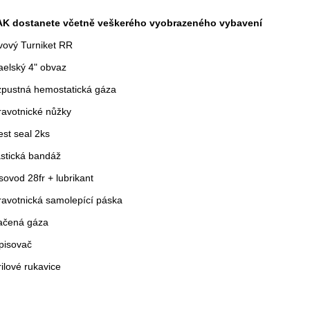
AK dostanete včetně veškerého vyobrazeného vybavení
vový Turniket RR
raelský 4" obvaz
zpustná hemostatická gáza
ravotnické nůžky
est seal 2ks
astická bandáž
sovod 28fr + lubrikant
ravotnická samolepící páska
lačená gáza
pisovač
rilové rukavice