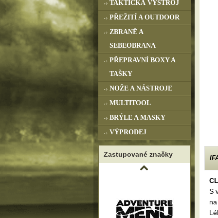
TAKTICKÁ VÝSTROJ
PŘEŽITÍ A OUTDOOR
ZBRANĚ A
SEBEOBRANA
PŘEPRAVNÍ BOXY A
TAŠKY
NOŽE A NÁSTROJE
MULTITOOL
BRÝLE A MASKY
VÝPRODEJ
Zastupované značky
IF
CL
S 
na
Lé