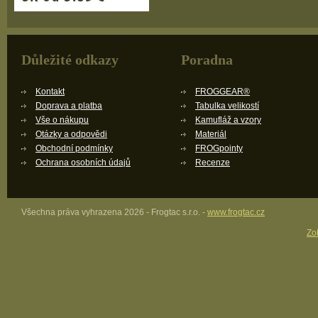
Důležité odkazy
Poradna
Kontakt
FROGGEAR®
Doprava a platba
Tabulka velikostí
Vše o nákupu
Kamufláž a vzory
Otázky a odpovědi
Materiál
Obchodní podmínky
FROGpointy
Ochrana osobních údajů
Recenze
Všechna práva vyhrazena 2026 - Frogtac s.r.o. -
www.frogtac.cz
Zob