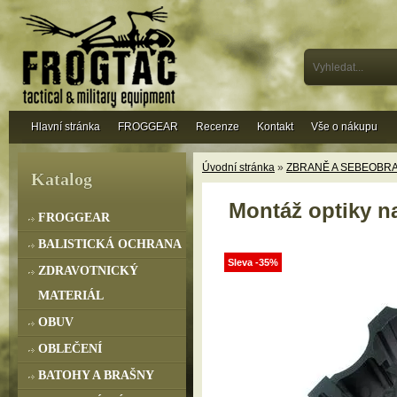
Hlavní stránka
FROGGEAR
Recenze
Kontakt
Vše o nákupu
Úvodní stránka
»
ZBRANĚ A SEBEOBR
Katalog
Montáž optiky na
FROGGEAR
BALISTICKÁ OCHRANA
Sleva -35%
ZDRAVOTNICKÝ
MATERIÁL
OBUV
OBLEČENÍ
BATOHY A BRAŠNY