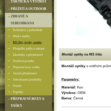
TAKTICKÁ VÝSTROJ
PŘEŽITÍ A OUTDOOR
ZBRANĚ A
SEBEOBRANA
Kolimátory a puškohledy
Hledí a mušky
RIS lišty, krytky, poutka
Předpažbí, pažby a rukojeti
Montáž optiky na RIS lištu
Zásobníky a příslušenství
Pistolová pouzdra
Montáž optiky
s vnitřním prům
Přepravní boxy a tašky
Airsoft příslušenství
Parametry:
Sebeobranné prostředky
Ostatní
Materiál:
Kov
Popruhy
Výrobce:
OEM
Barva:
Černá
PŘEPRAVNÍ BOXY A
TAŠKY