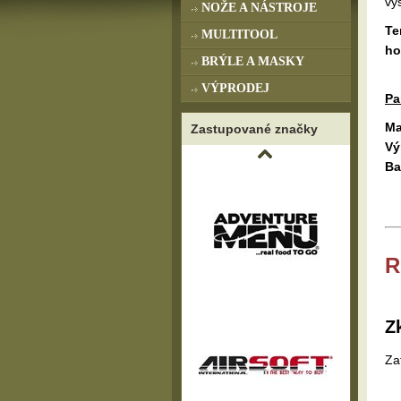
vy
NOŽE A NÁSTROJE
Te
MULTITOOL
ho
BRÝLE A MASKY
VÝPRODEJ
Pa
Ma
Zastupované značky
Vý
Ba
R
Z
Za