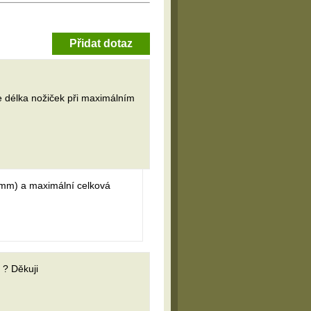
Přidat dotaz
je délka nožiček při maximálním
5 mm) a maximální celková
 ? Děkuji