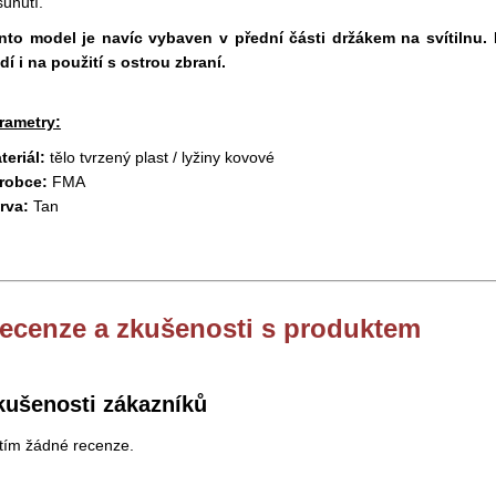
sunutí.
nto model je navíc vybaven v přední části držákem na svítilnu.
dí i na použití s ostrou zbraní.
rametry:
teriál:
tělo tvrzený plast / lyžiny kovové
robce:
FMA
rva:
Tan
ecenze a zkušenosti s produktem
kušenosti zákazníků
tím žádné recenze.