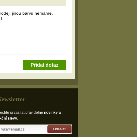
prodej, jinou barvu nemáme.
:)
Přidat dotaz
Newsletter
echte si zasílat pravidelné
novinky a
kční slevy.
Odeslat