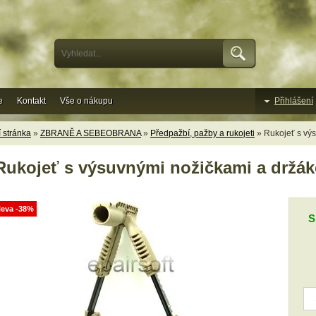
e
Kontakt
Vše o nákupu
Přihlášení
 stránka
»
ZBRANĚ A SEBEOBRANA
»
Předpažbí, pažby a rukojeti
» Rukojeť s výs
Rukojeť s výsuvnými nožičkami a držáke
leva -38%
S