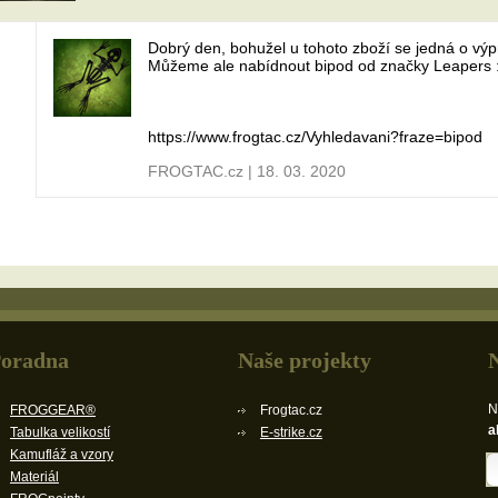
Dobrý den, bohužel u tohoto zboží se jedná o vý
Můžeme ale nabídnout bipod od značky Leapers 
https://www.frogtac.cz/Vyhledavani?fraze=bipod
FROGTAC.cz | 18. 03. 2020
oradna
Naše projekty
N
FROGGEAR®
Frogtac.cz
a
Tabulka velikostí
E-strike.cz
Kamufláž a vzory
Materiál