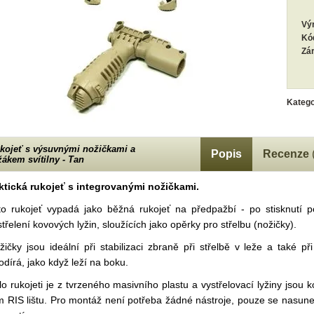
Vý
Kó
Zá
Katego
kojeť s výsuvnými nožičkami a
Popis
Recenze
žákem svítilny - Tan
ktická rukojeť s integrovanými nožičkami.
to rukojeť vypadá jako běžná rukojeť na předpažbí - po stisknutí po
střelení kovových lyžin, sloužících jako opěrky pro střelbu (nožičky).
žičky jsou ideální při stabilizaci zbraně při střelbě v leže a také p
odírá, jako když leží na boku.
lo rukojeti je z tvrzeného masivního plastu a vystřelovací lyžiny jsou
 RIS lištu. Pro montáž není potřeba žádné nástroje, pouze se nasune na 