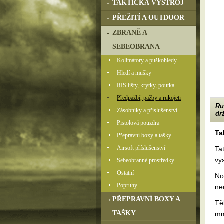
TAKTICKÁ VÝSTROJ
PŘEŽITÍ A OUTDOOR
ZBRANĚ A
SEBEOBRANA
Kolimátory a puškohledy
Hledí a mušky
RIS lišty, krytky, poutka
Předpažbí, pažby a rukojeti
Ru
Zásobníky a příslušenství
dr
Pistolová pouzdra
Ta
Přepravní boxy a tašky
Airsoft příslušenství
Ta
vy
Sebeobranné prostředky
Ostatní
No
Popruhy
ne
PŘEPRAVNÍ BOXY A
Tě
TAŠKY
mm