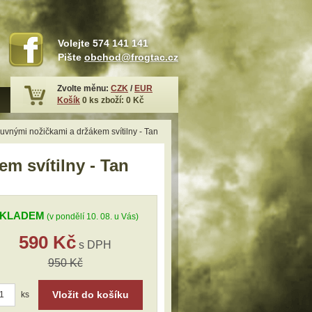
Volejte
574 141 141
Pište
obchod@frogtac.cz
Zvolte měnu:
CZK
/
EUR
Košík
0
ks zboží:
0 Kč
uvnými nožičkami a držákem svítilny - Tan
m svítilny - Tan
KLADEM
(v pondělí 10. 08. u Vás)
590 Kč
s DPH
950 Kč
Vložit do košíku
ks