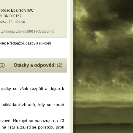
robce:
Ebairsoft/TMC
d:
BNG00167
ruka:
24 měsíců
Za koupi získáš
590
FROGpointů
rie:
Předpažbí, pažby a rukojeti
(0)
Otázky a odpovědi
(2)
jistky se však rozpůlí a dojde k
ři odkládání zbraně, kdy se zbraň
 kovové. Rukojeť se nasazuje na 20
lištu a zajistí se pojistkou proti