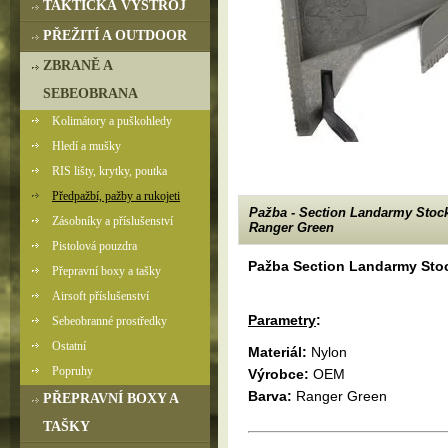
TAKTICKÁ VÝSTROJ
PŘEŽITÍ A OUTDOOR
ZBRANĚ A
SEBEOBRANA
Kolimátory a puškohledy
Hledí a mušky
RIS lišty, krytky, poutka
Předpažbí, pažby a rukojeti
Pažba - Section Landarmy Stock
Zásobníky a příslušenství
Ranger Green
Pistolová pouzdra
Pažba Section Landarmy Sto
Přepravní boxy a tašky
Airsoft příslušenství
Parametry
:
Sebeobranné prostředky
Ostatní
Materiál:
Nylon
Popruhy
Výrobce:
OEM
Barva:
Ranger Green
PŘEPRAVNÍ BOXY A
TAŠKY