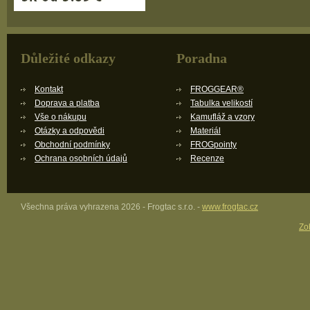
Důležité odkazy
Poradna
Kontakt
FROGGEAR®
Doprava a platba
Tabulka velikostí
Vše o nákupu
Kamufláž a vzory
Otázky a odpovědi
Materiál
Obchodní podmínky
FROGpointy
Ochrana osobních údajů
Recenze
Všechna práva vyhrazena 2026 - Frogtac s.r.o. -
www.frogtac.cz
Zob