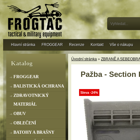
Hlavní stránka
FROGGEAR
Recenze
Kontakt
Vše o nákupu
Úvodní stránka
»
ZBRANĚ A SEBEOBR
Katalog
Pažba - Section
FROGGEAR
BALISTICKÁ OCHRANA
Sleva -24%
ZDRAVOTNICKÝ
MATERIÁL
OBUV
OBLEČENÍ
BATOHY A BRAŠNY