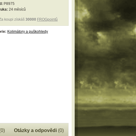
d:
P8975
ruka:
24 měsíců
Za koupi získáš
30000
FROGpointů
rie:
Kolimátory a puškohledy
(0)
Otázky a odpovědi
(0)