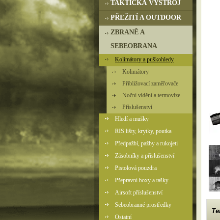
TAKTICKÁ VÝSTROJ
PŘEŽITÍ A OUTDOOR
ZBRANĚ A
SEBEOBRANA
Kolimátory a puškohledy
Kolimátory
Přibližovací zaměřovače
Noční vidění a termovize
Příslušenství
Hledí a mušky
RIS lišty, krytky, poutka
Předpažbí, pažby a rukojeti
Zásobníky a příslušenství
Pistolová pouzdra
Přepravní boxy a tašky
Airsoft příslušenství
Sebeobranné prostředky
Te
Ostatní