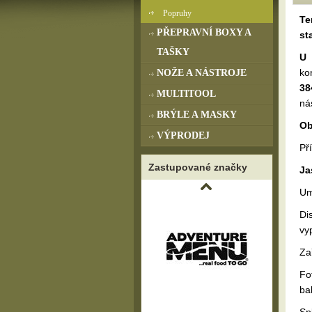
Popruhy
Te
PŘEPRAVNÍ BOXY A
st
TAŠKY
U 
ko
NOŽE A NÁSTROJE
38
MULTITOOL
ná
BRÝLE A MASKY
Ob
VÝPRODEJ
Př
Zastupované značky
Ja
Um
Di
vy
Za
Fo
ba