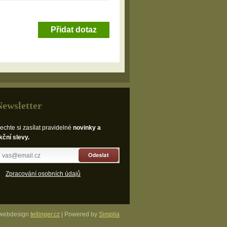
Přidat dotaz
Newsletter
echte si zasílat pravidelné
novinky a
kční slevy.
Odeslat
Zpracování osobních údajů
webdesign
tellinger.cz
| Powered by
Simplia