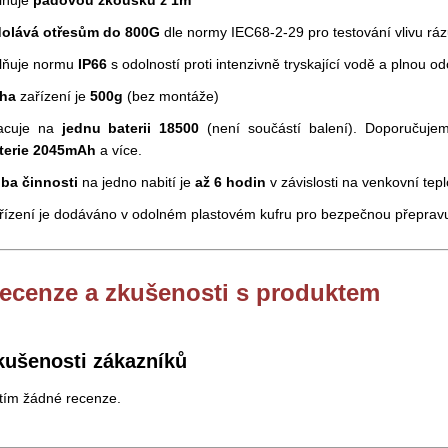
lňuje
pádovou zkoušku z 1m
olává otřesům do 800G
dle normy IEC68-2-29 pro testování vlivu rázů
lňuje normu
IP66
s odolností proti intenzivně tryskající vodě a plnou od
ha
zařízení je
500g
(bez montáže)
acuje na
jednu baterii 18500
(není součástí balení). Doporučuje
terie 2045mAh
a více.
ba činnosti
na jedno nabití je
až 6 hodin
v závislosti na venkovní teplo
řízení je dodáváno v odolném plastovém kufru pro bezpečnou přepravu
ecenze a zkušenosti s produktem
kušenosti zákazníků
tím žádné recenze.