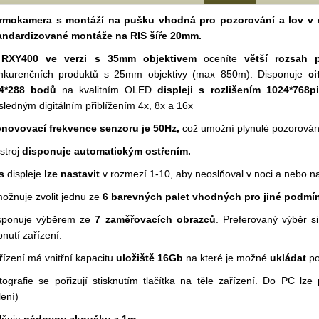
rmokamera s montáží na pušku vhodná pro pozorování a lov v 
andardizované montáže na RIS šíře 20mm.
RXY400 ve verzi s 35mm objektivem
oceníte
větší rozsah 
nkurenčních produktů s 25mm objektivy (max 850m). Disponuje
ci
4*288 bodů
na kvalitním OLED
displeji s rozlišením 1024*768p
sledným digitálním přiblížením 4x, 8x a 16x
novovací frekvence senzoru je 50Hz,
což umožní plynulé pozorování
ístroj
disponuje automatickým ostřením.
s
displeje
lze
nastavit
v rozmezí 1-10, aby neoslňoval v noci a nebo nao
ožnuje zvolit jednu ze
6 barevných palet
vhodných pro jiné podmí
sponuje výběrem ze
7 zaměřovacích obrazců
. Preferovaný výběr si
pnutí zařízení.
řízení má vnitřní kapacitu
uložiště 16Gb
na které je možné
ukládat
po
tografie se pořizují stisknutím tlačítka na těle zařízení. Do PC lz
lení)