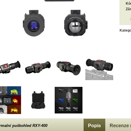
Kó
Zá
Katego
Popis
Recenze
rmalní puškohled RXY-400