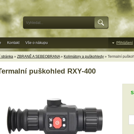
e
Kontakt
Vše o nákupu
Přihlášení
 stránka
»
ZBRANĚ A SEBEOBRANA
»
Kolimátory a puškohledy
» Termalní puško
Termalní puškohled RXY-400
S