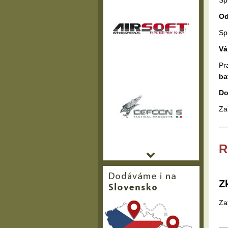
Sp
Od
Sp
Vá
Pr
ba
Do
Za
R
Z
Za