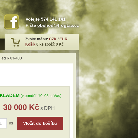
Volejte
574 141 141
Pište
obchod@frogtac.cz
Zvolte měnu:
CZK
/
EUR
Košík
0
ks zboží:
0 Kč
hled RXY-400
KLADEM
(v pondělí 10. 08. u Vás)
30 000 Kč
s DPH
Vložit do košíku
ks