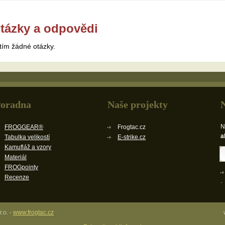
tázky a odpovědi
tím žádné otázky.
oradna
Naše projekty
N
FROGGEAR®
Frogtac.cz
a
Tabulka velikostí
E-strike.cz
Kamufláž a vzory
Materiál
FROGpointy
Recenze
.
.o. -
www.frogtac.cz