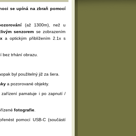
noci se upíná na zbraň pomocí
pozorování
(až 1300m), než u
tlivým senzorem
se zobrazením
ix
a optickým přiblížením 2.1x s
 bez trhání obrazu.
pak byl použitelný již za šera.
nky
a pozorované objekty.
 zařízení pamatuje i po zapnutí /
řízené
fotografie
.
e přenést pomocí USB-C (součástí