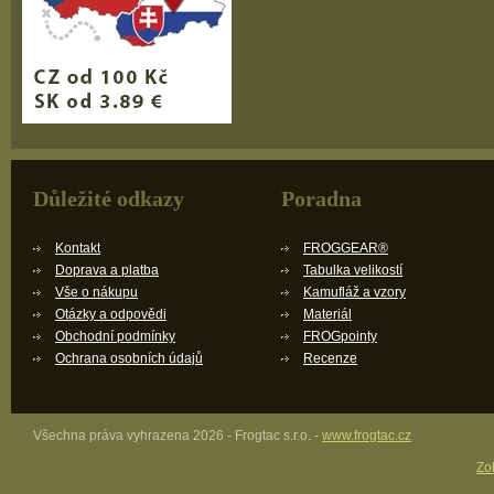
Důležité odkazy
Poradna
Kontakt
FROGGEAR®
Doprava a platba
Tabulka velikostí
Vše o nákupu
Kamufláž a vzory
Otázky a odpovědi
Materiál
Obchodní podmínky
FROGpointy
Ochrana osobních údajů
Recenze
Všechna práva vyhrazena 2026 - Frogtac s.r.o. -
www.frogtac.cz
Zob