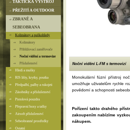
TAKTICKÁ VÝSTROJ
PŘEŽITÍ A OUTDOOR
ZBRANĚ A
SEBEOBRANA
Kolimátory a puškohledy
Kolimátory
Přibližovací zaměřovače
Noční vidění a termovize
Příslušenství
Noční vidění L-FM s termovizí
Hledí a mušky
Monokulární fúzní přístroj no
RIS lišty, krytky, poutka
umožňuje uživatelům rychle rozl
Předpažbí, pažby a rukojeti
povědomí a schopnosti sebeob
Zásobníky a příslušenství
Pistolová pouzdra
Přepravní boxy a tašky
Pořízení takto drahého příst
Airsoft příslušenství
zakoupením nabízíme vyzkouše
Sebeobranné prostředky
nákupem.
Ostatní