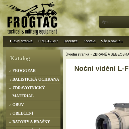
Hlavní stránka
FROGGEAR
Recenze
Kontakt
Vše o nákupu
Úvodní stránka
»
ZBRANĚ A SEBEOBR
Katalog
Noční vidění L-F
FROGGEAR
BALISTICKÁ OCHRANA
ZDRAVOTNICKÝ
MATERIÁL
OBUV
OBLEČENÍ
BATOHY A BRAŠNY