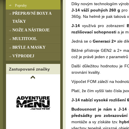
Díky novým technologiím výro
Popruhy
J-14 váží pouhých 260 g
pro 
PŘEPRAVNÍ BOXY A
360g. Na helmě je pak taková v
TAŠKY
J-14
využívá pro zobrazení
Bí
NOŽE A NÁSTROJE
rozlišovací schopnosti
a je 
MULTITOOL
Jedná se o
Generaci 2+
ale dí
BRÝLE A MASKY
Běžné přístroje GEN2 a 2+ ma
VÝPRODEJ
což je právě jeden z parametr
Další důležitou hodnotou je FOM
Zastupované značky
srovnání kvality.
Výpočet FOM záleží na hodnotá
Platí, že čím vyšší tato čísla js
J-14 nabízí vysoké rozlišení
Budoucnost je nám s J-14 
předsádky pro zobrazování 
montáže a vy získáte tzv.
hybr
všechny tepelně výrazné obje