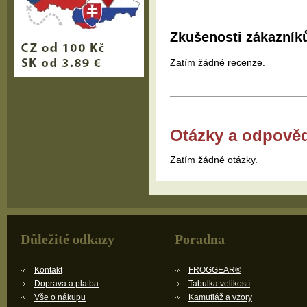
Zkušenosti zákazník
Zatím žádné recenze.
Otázky a odpově
Zatím žádné otázky.
Důležité odkazy
Poradna
Kontakt
FROGGEAR®
Doprava a platba
Tabulka velikostí
Vše o nákupu
Kamufláž a vzory