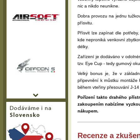
nic a nikdo neunikne.
Dobra provozu na jednu tužkov
přísvitu.
Přísvit lze zapínat dle potřeb
kde neproniká venkovní zbytkov
délky.
Zařízení je dodáváno v odolné
tzv. Eye Cup - tedy gumový oku
Velký bonus je, že v základ
připevnění k můstku montáže 
během vteřiny přesouvání J-14
Pořízení takto drahého příst
zakoupením nabízíme vyzkouše
nákupem.
Recenze a zkušen