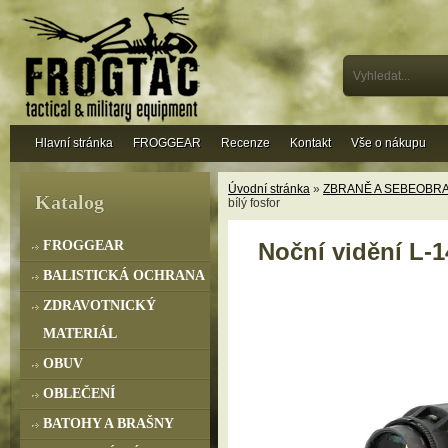
Hlavní stránka
FROGGEAR
Recenze
Kontakt
Vše o nákupu
Úvodní stránka
»
ZBRANĚ A SEBEOBR
Katalog
bílý fosfor
FROGGEAR
Noční vidění L-1
BALISTICKÁ OCHRANA
ZDRAVOTNICKÝ
MATERIÁL
OBUV
OBLEČENÍ
BATOHY A BRAŠNY