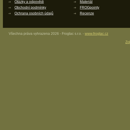
Otázky a odpovědi
Materiál
Obchodní podmínky
FROGpointy
Ochrana osobních údajů
Recenze
Všechna práva vyhrazena 2026 - Frogtac s.r.o. -
www.frogtac.cz
Zob