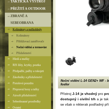
TAKTICKÁ VÝSTROJ
PŘEŽITÍ A OUTDOOR
ZBRANĚ A
SEBEOBRANA
Kolimátory a puškohledy
Kolimátory
Přibližovací zaměřovače
Noční vidění a termovize
Příslušenství
Hledí a mušky
RIS lišty, krytky, poutka
Předpažbí, pažby a rukojeti
Zásobníky a příslušenství
Noční vidění L-14 GEN2+ WF - b
Pistolová pouzdra
fosfor
Přepravní boxy a tašky
Přístroj
J-14 je vhodný
pro
pr
Airsoft příslušenství
dostupný i civilní trh
a je ta
Sebeobranné prostředky
se však o nikterak podřadný p
Ostatní