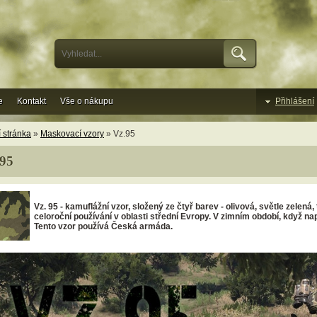
e
Kontakt
Vše o nákupu
Přihlášení
 stránka
»
Maskovací vzory
» Vz.95
.95
Vz. 95
- kamuflážní vzor, složený ze čtyř barev - olivová, světle zelená
celoroční používání v oblasti střední Evropy. V zimním období, když nap
Tento vzor používá Česká armáda.