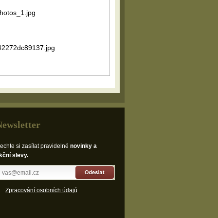
hotos_1.jpg
42272dc89137.jpg
Newsletter
echte si zasílat pravidelné
novinky a
kční slevy.
Odeslat
Zpracování osobních údajů