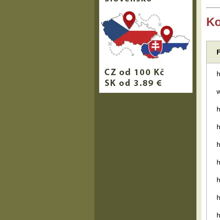
K
h
h
h
h
h
h
h
h