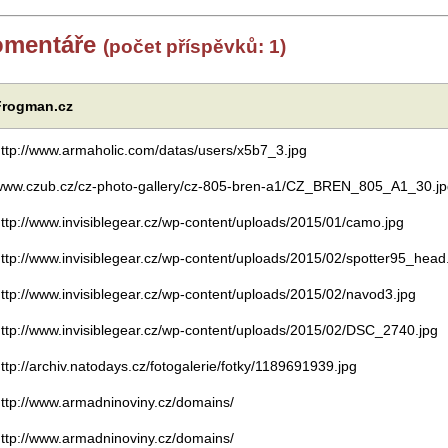
omentáře
(počet příspěvků: 1)
Frogman.cz
ttp://www.armaholic.com/datas/users/x5b7_3.jpg
www.czub.cz/cz-photo-gallery/cz-805-bren-a1/CZ_BREN_805_A1_30.jp
ttp://www.invisiblegear.cz/wp-content/uploads/2015/01/camo.jpg
ttp://www.invisiblegear.cz/wp-content/uploads/2015/02/spotter95_head
ttp://www.invisiblegear.cz/wp-content/uploads/2015/02/navod3.jpg
ttp://www.invisiblegear.cz/wp-content/uploads/2015/02/DSC_2740.jpg
ttp://archiv.natodays.cz/fotogalerie/fotky/1189691939.jpg
ttp://www.armadninoviny.cz/domains/
ttp://www.armadninoviny.cz/domains/