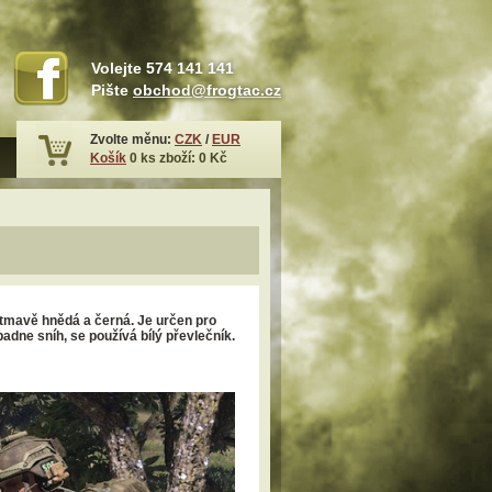
Volejte
574 141 141
Pište
obchod@frogtac.cz
Zvolte měnu:
CZK
/
EUR
Košík
0
ks zboží:
0 Kč
, tmavě hnědá a černá. Je určen pro
adne sníh, se používá bílý převlečník.