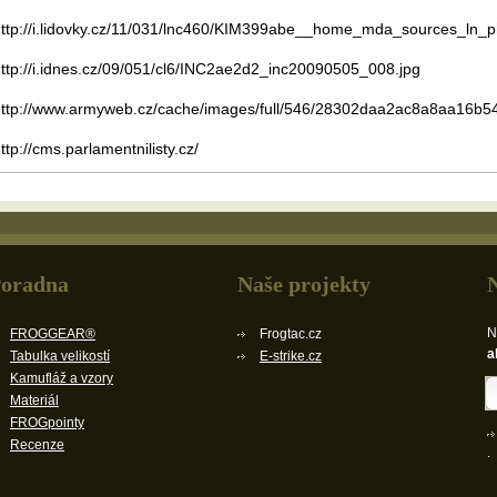
ttp://i.lidovky.cz/11/031/lnc460/KIM399abe__home_mda_sources_ln_p
ttp://i.idnes.cz/09/051/cl6/INC2ae2d2_inc20090505_008.jpg
http://www.armyweb.cz/cache/images/full/546/28302daa2ac8a8aa16b5
ttp://cms.parlamentnilisty.cz/
oradna
Naše projekty
N
FROGGEAR®
Frogtac.cz
a
Tabulka velikostí
E-strike.cz
Kamufláž a vzory
Materiál
FROGpointy
Recenze
.