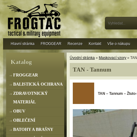
Hlavní stránka
FROGGEAR
Recenze
Kontakt
Vše o nákupu
Úvodní stránka
»
Maskovací vzory
» TAN
Katalog
TAN - Tannum
FROGGEAR
BALISTICKÁ OCHRANA
ZDRAVOTNICKÝ
TAN
– Tannum – Žluto-
MATERIÁL
OBUV
OBLEČENÍ
BATOHY A BRAŠNY