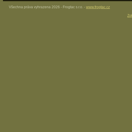
Všechna práva vyhrazena 2026 - Frogtac s.r.o. -
www.frogtac.cz
Zob