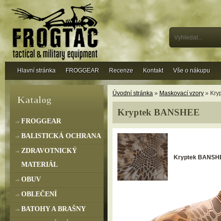
Hlavní stránka
FROGGEAR
Recenze
Kontakt
Vše o nákupu
Úvodní stránka
»
Maskovací vzory
» Kry
Katalog
Kryptek BANSHEE
FROGGEAR
BALISTICKÁ OCHRANA
ZDRAVOTNICKÝ
Kryptek BANSHE
MATERIÁL
OBUV
OBLEČENÍ
BATOHY A BRAŠNY