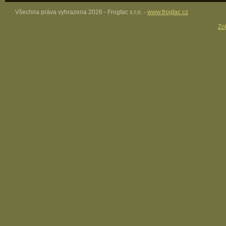
Všechna práva vyhrazena 2026 - Frogtac s.r.o. -
www.frogtac.cz
Zob