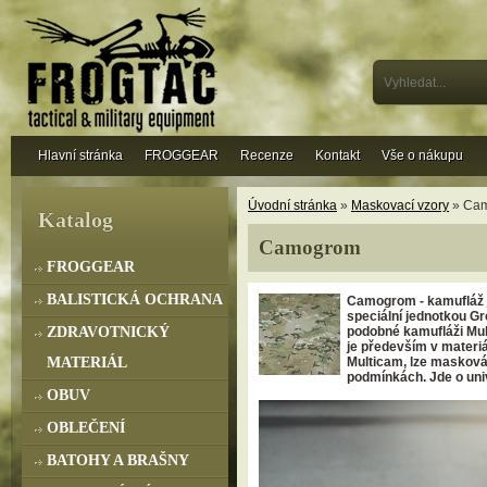
Hlavní stránka
FROGGEAR
Recenze
Kontakt
Vše o nákupu
Úvodní stránka
»
Maskovací vzory
» Ca
Katalog
Camogrom
FROGGEAR
BALISTICKÁ OCHRANA
Camogrom
- kamufláž 
speciální jednotkou G
ZDRAVOTNICKÝ
podobné kamufláži Mul
je především v materiá
MATERIÁL
Multicam, lze masková
podmínkách. Jde o univ
OBUV
OBLEČENÍ
BATOHY A BRAŠNY