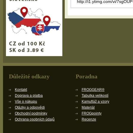
http://i1.ytimg.com/vi/7sgOU
Důležité odkazy
Poradna
Kontakt
FROGGEAR®
Doprava a platba
Tabulka velikostí
Vše o nákupu
Kamufláž a vzory
Otázky a odpovědi
Materiál
Obchodní podmínky
FROGpointy
Ochrana osobních údajů
Recenze