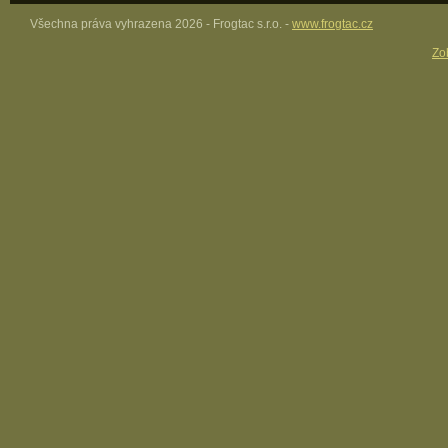
Všechna práva vyhrazena 2026 - Frogtac s.r.o. -
www.frogtac.cz
Zob