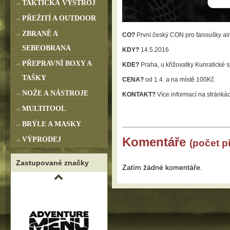
TAKTICKÁ VÝSTROJ
PŘEŽITÍ A OUTDOOR
ZBRANĚ A
CO?
První český CON pro fanoušky airs
SEBEOBRANA
KDY?
14.5.2016
PŘEPRAVNÍ BOXY A
KDE?
Praha, u křižovatky Kunratické s
TAŠKY
CENA?
od 1.4. a na místě 100Kč
NOŽE A NÁSTROJE
KONTAKT?
Více informací na stránká
MULTITOOL
BRÝLE A MASKY
Komentáře
VÝPRODEJ
(počet p
Zastupované značky
Zatím žádné komentáře.