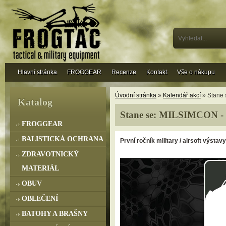
Hlavní stránka
FROGGEAR
Recenze
Kontakt
Vše o nákupu
Úvodní stránka
»
Kalendář akcí
» Stane 
Katalog
Stane se: MILSIMCON - 
FROGGEAR
BALISTICKÁ OCHRANA
První ročník military / airsoft výstav
ZDRAVOTNICKÝ
MATERIÁL
OBUV
OBLEČENÍ
BATOHY A BRAŠNY