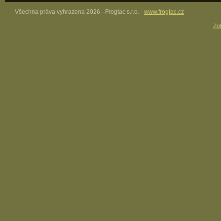
Všechna práva vyhrazena 2026 - Frogtac s.r.o. -
www.frogtac.cz
Zob