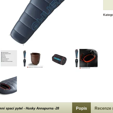
Katego
Popis
Recenze
mní spací pytel - Husky Annapurna -28