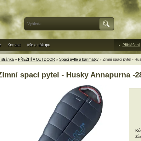
e
Kontakt
Vše o nákupu
Přihlášení
 stránka
»
PŘEŽITÍ A OUTDOOR
»
Spací pytle a karimatky
» Zimní spací pytel - H
Zimní spací pytel - Husky Annapurna -2
Kó
Zá