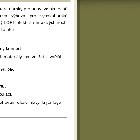
keré nároky pro pobyt ve skutečně
ková výbava pro vysokohorské
ý LOFT efekt. Za mrazivých nocí i
 komfort.
lný komfort
 materiály na vnitřní i vnější
odložky.
tu.
ulaci.
tahování okolo hlavy, krycí léga