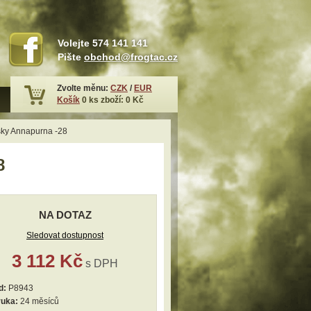
Volejte
574 141 141
Pište
obchod@frogtac.cz
Zvolte měnu:
CZK
/
EUR
Košík
0
ks zboží:
0 Kč
usky Annapurna -28
8
NA DOTAZ
Sledovat dostupnost
3 112 Kč
s DPH
d:
P8943
ruka:
24 měsíců