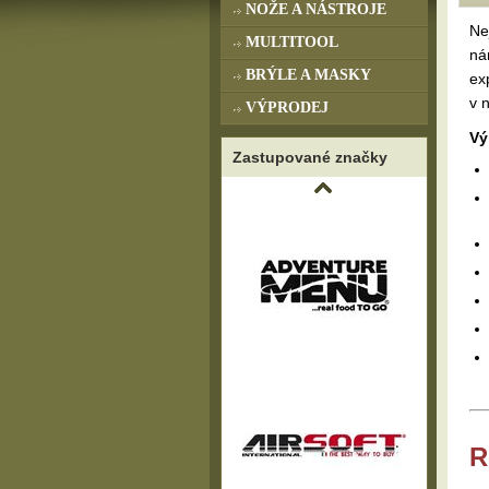
NOŽE A NÁSTROJE
Ne
MULTITOOL
ná
BRÝLE A MASKY
ex
v 
VÝPRODEJ
Vý
Zastupované značky
R