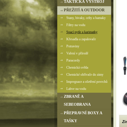
TAKTICKÁ VÝSTROJ
PŘEŽITÍ A OUTDOOR
Stany, bivaky, celty a hamaky
Filtry na vodu
Spací pytle a karimatky
Křesadla a zapalovače
Potraviny
Vaření v přírodě
Paracordy
Chemická světla
Chemické ohřívače do zimy
Impregnace a ošetření povrchů
Lahve na vodu
ZBRANĚ A
SEBEOBRANA
PŘEPRAVNÍ BOXY A
TAŠKY
Zi