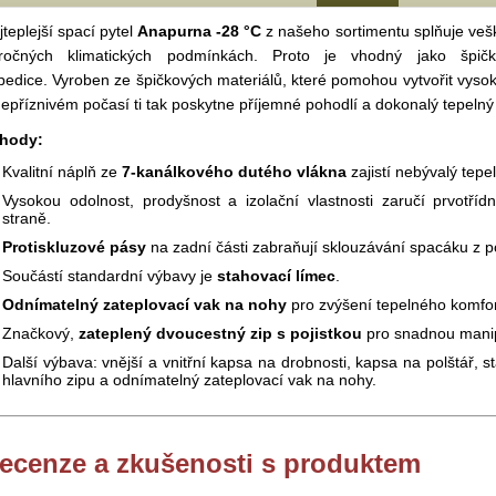
jteplejší spací pytel
Anapurna -28 °C
z našeho sortimentu splňuje veš
ročných klimatických podmínkách. Proto je vhodný jako špič
pedice. Vyroben ze špičkových materiálů, které pomohou vytvořit vysok
nepříznivém počasí ti tak poskytne příjemné pohodlí a dokonalý tepelný
hody:
Kvalitní náplň ze
7-kanálkového dutého vlákna
zajistí nebývalý tepe
Vysokou odolnost, prodyšnost a izolační vlastnosti zaručí prvotřídní
straně.
Protiskluzové pásy
na zadní části zabraňují sklouzávání spacáku z p
Součástí standardní výbavy je
stahovací límec
.
Odnímatelný zateplovací vak na nohy
pro zvýšení tepelného komfor
Značkový,
zateplený dvoucestný zip s pojistkou
pro snadnou manip
Další výbava: vnější a vnitřní kapsa na drobnosti, kapsa na polštář, s
hlavního zipu a odnímatelný zateplovací vak na nohy.
ecenze a zkušenosti s produktem