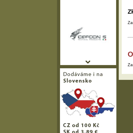
Z
Za
O
Za