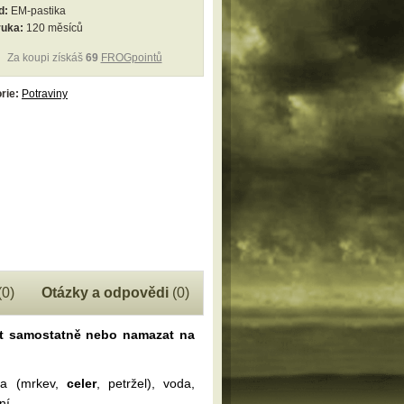
d:
EM-pastika
ruka:
120 měsíců
Za koupi získáš
69
FROGpointů
rie:
Potraviny
(0)
Otázky a odpovědi
(0)
íst samostatně nebo namazat na
na (mrkev,
celer
, petržel), voda,
ní.