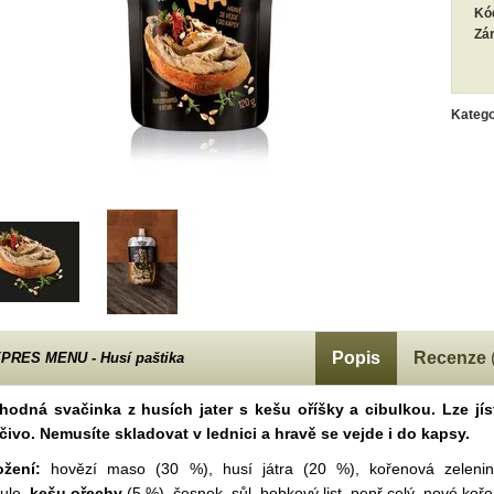
Kó
Zá
Katego
Popis
Recenze
PRES MENU - Husí paštika
hodná svačinka z husích jater s kešu oříšky a cibulkou. Lze j
čivo. Nemusíte skladovat v lednici a hravě se vejde i do kapsy.
ožení:
hovězí maso (30 %), husí játra (20 %), kořenová zeleni
bule,
kešu ořechy
(5 %), česnek, sůl, bobkový list, pepř celý, nové koře