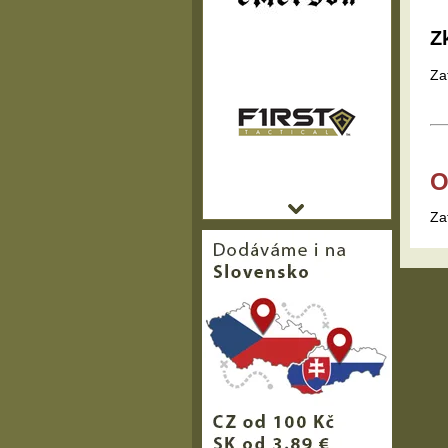
Z
Za
O
Za