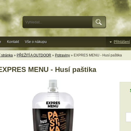
e
Kontakt
Vše o nákupu
Přihlášení
 stránka
»
PŘEŽITÍ A OUTDOOR
»
Potraviny
» EXPRES MENU - Husí paštika
EXPRES MENU - Husí paštika