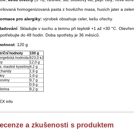
erilovaná homogenizovaná pasta z hovězího masa, husích jater a zele
formace pro alergiky:
výrobek obsahuje celer, kešu ořechy.
ladování
: Skladujte v suchu a temnu při teplotě +1 až +30 °C. Otevře
spotřebujte do 48 hodin. Doba spotřeby je 36 měsíců.
otnost
: 120 g
triční hodnoty
100 g
ergetická hodnota
623,0 kJ
ky
12,0 g
s. mastné kyseliny
4,2 g
charidy
1,6 g
kry
1,6 g
koviny
9,7 g
l
0,9 g
áknina
9,2 g
ecenze a zkušenosti s produktem