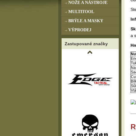
NOŽE A NÁSTROJE
St
MULTITOOL
In
BRÝLE A MASKY
Sk
VÝPRODEJ
a 
Zastupované značky
Hm
Nu
En
Tu
Na
Sa
Cu
Bíl
Sů
Vl
R