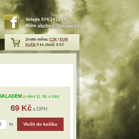
Volejte
574 141 141
Pište
obchod@frogtac.cz
Zvolte měnu:
CZK
/
EUR
Košík
0
ks zboží:
0 Kč
SKLADEM
(v úterý 11. 08. u Vás)
69 Kč
s DPH
Vložit do košíku
ks