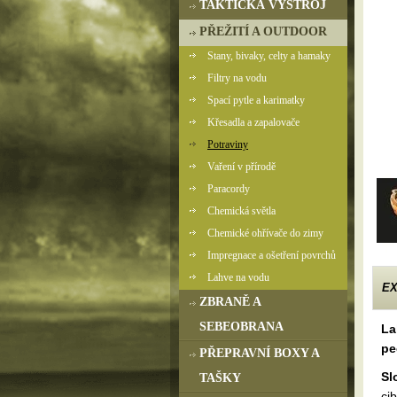
TAKTICKÁ VÝSTROJ
PŘEŽITÍ A OUTDOOR
Stany, bivaky, celty a hamaky
Filtry na vodu
Spací pytle a karimatky
Křesadla a zapalovače
Potraviny
Vaření v přírodě
Paracordy
Chemická světla
Chemické ohřívače do zimy
Impregnace a ošetření povrchů
Lahve na vodu
EX
ZBRANĚ A
SEBEOBRANA
La
pe
PŘEPRAVNÍ BOXY A
Sl
TAŠKY
ci