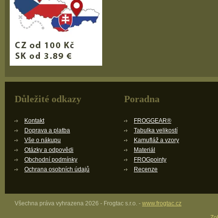
Důležité odkazy
Poradna
Kontakt
FROGGEAR®
Doprava a platba
Tabulka velikostí
Vše o nákupu
Kamufláž a vzory
Otázky a odpovědi
Materiál
Obchodní podmínky
FROGpointy
Ochrana osobních údajů
Recenze
Všechna práva vyhrazena 2026 - Frogtac s.r.o. -
www.frogtac.cz
Zob