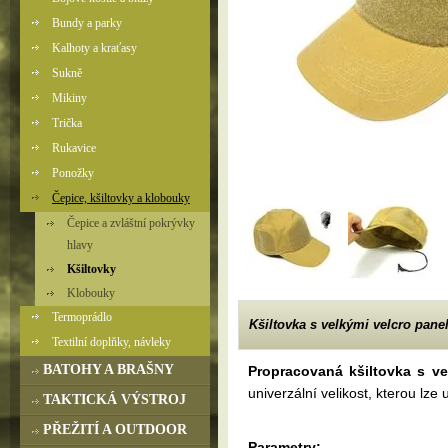
Bundy a parky
Kalhoty a kraťasy
Sukně
Mikiny
Trička
Rukavice
Ponožky
Čepice, kšiltovky a klobouky
Čepice a zvláštní pokrývky
hlavy
Kšiltovky
Klobouky
Termoprádlo
Kšiltovka s velkými velcro panel
Textilní doplňky, návleky
BATOHY A BRAŠNY
Propracovaná kšiltovka s ve
univerzální velikost, kterou l
TAKTICKÁ VÝSTROJ
PŘEŽITÍ A OUTDOOR
Parametry: