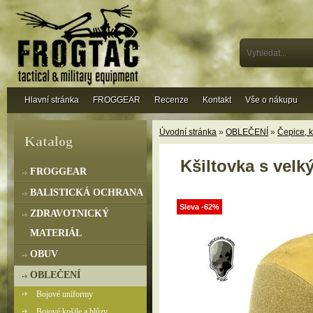
Hlavní stránka
FROGGEAR
Recenze
Kontakt
Vše o nákupu
Úvodní stránka
»
OBLEČENÍ
»
Čepice, k
Katalog
Kšiltovka s velk
FROGGEAR
BALISTICKÁ OCHRANA
Sleva -62%
ZDRAVOTNICKÝ
MATERIÁL
OBUV
OBLEČENÍ
Bojové uniformy
Bojové košile a blůzy