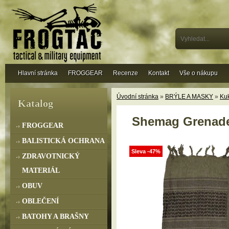
Hlavní stránka
FROGGEAR
Recenze
Kontakt
Vše o nákupu
Úvodní stránka
»
BRÝLE A MASKY
»
Kuk
Katalog
Shemag Grenade 
FROGGEAR
BALISTICKÁ OCHRANA
Sleva -47%
ZDRAVOTNICKÝ
MATERIÁL
OBUV
OBLEČENÍ
BATOHY A BRAŠNY