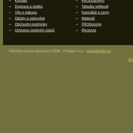
Kontakt
FROGGEAR®
Doprava a platba
Tabulka velikostí
Vše o nákupu
Kamufláž a vzory
Otázky a odpovědi
Materiál
Obchodní podmínky
FROGpointy
Ochrana osobních údajů
Recenze
Všechna práva vyhrazena 2026 - Frogtac s.r.o. -
www.frogtac.cz
Zob