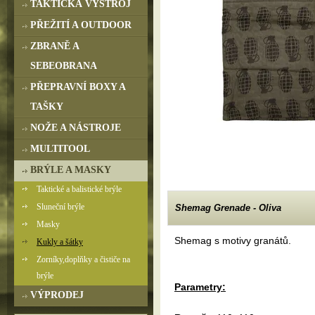
TAKTICKÁ VÝSTROJ
PŘEŽITÍ A OUTDOOR
ZBRANĚ A
SEBEOBRANA
PŘEPRAVNÍ BOXY A
TAŠKY
NOŽE A NÁSTROJE
MULTITOOL
BRÝLE A MASKY
Taktické a balistické brýle
Sluneční brýle
Shemag Grenade - Oliva
Masky
Shemag s motivy granátů.
Kukly a šátky
Zorníky,doplňky a čističe na
brýle
Parametry:
VÝPRODEJ