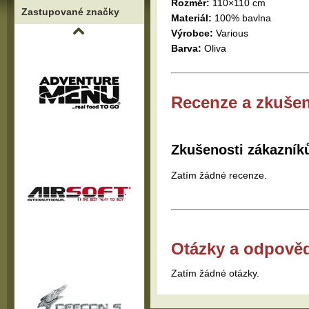
Rozměr:
110×110 cm
Zastupované značky
Materiál:
100% bavlna
Výrobce:
Various
Barva:
Oliva
Recenze a zkušen
Zkušenosti zákazník
Zatím žádné recenze.
Otázky a odpově
Zatím žádné otázky.